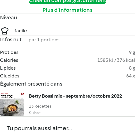
Créer un compte gratuitement
Plus d’informations
Niveau
facile
Infos nut.
par 1 portions
Protides
9 g
Calories
1585 kJ / 376 kcal
Lipides
8 g
Glucides
64 g
Également présenté dans
Betty Bossi mix - septembre/octobre 2022
13 Recettes
Suisse
Tu pourrais aussi aimer...