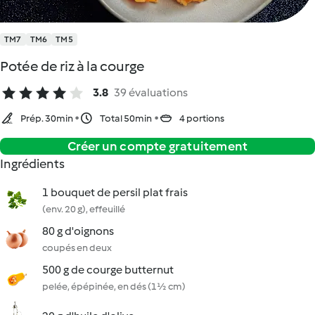
TM7
TM6
TM5
Potée de riz à la courge
3.8
39 évaluations
Prép. 30min
Total 50min
4 portions
Créer un compte gratuitement
Ingrédients
1 bouquet de persil plat frais
(env. 20 g), effeuillé
80 g d'oignons
coupés en deux
500 g de courge butternut
pelée, épépinée, en dés (1½ cm)