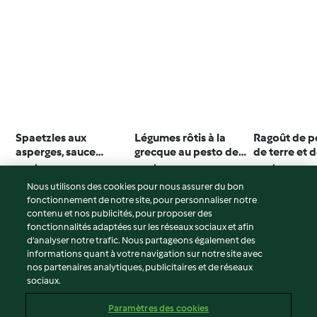
Spaetzles aux
Légumes rôtis à la
Ragoût de 
asperges, sauce
grecque au pesto de
de terre et 
crémeuse à l'ail des
roquette et au citron
champigno
5.0
(2)
4.7
(29)
4.5
(135)
ours
Nous utilisons des cookies pour nous assurer du bon
fonctionnement de notre site, pour personnaliser notre
contenu et nos publicités, pour proposer des
fonctionnalités adaptées sur les réseaux sociaux et afin
© Copyright 2026
d’analyser notre trafic. Nous partageons également des
informations quant à votre navigation sur notre site avec
Conditions d'utilisation
nos partenaires analytiques, publicitaires et de réseaux
sociaux.
Politique de confidentialité
Non-responsabilité
Paramètres des cookies