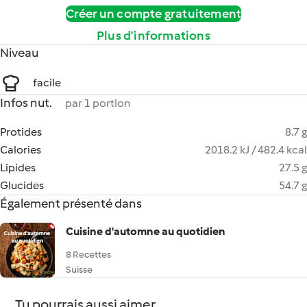
Créer un compte gratuitement
Plus d’informations
Niveau
facile
Infos nut.
par 1 portion
Protides
8.7 g
Calories
2018.2 kJ / 482.4 kcal
Lipides
27.5 g
Glucides
54.7 g
Également présenté dans
Cuisine d'automne au quotidien
8 Recettes
Suisse
Tu pourrais aussi aimer...