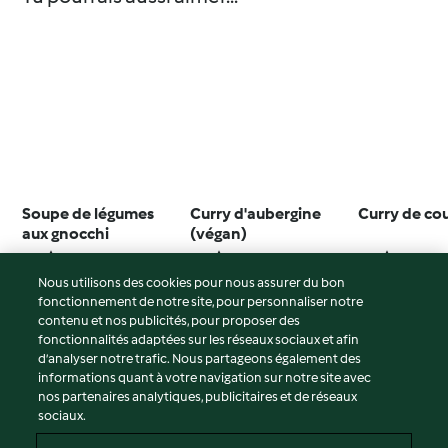
Soupe de légumes
Curry d'aubergine
Curry de co
aux gnocchi
(végan)
4.2
(9)
4.3
(6)
4.4
(23)
Nous utilisons des cookies pour nous assurer du bon
fonctionnement de notre site, pour personnaliser notre
contenu et nos publicités, pour proposer des
fonctionnalités adaptées sur les réseaux sociaux et afin
© Copyright 2026
d’analyser notre trafic. Nous partageons également des
informations quant à votre navigation sur notre site avec
Conditions d'utilisation
nos partenaires analytiques, publicitaires et de réseaux
sociaux.
Politique de confidentialité