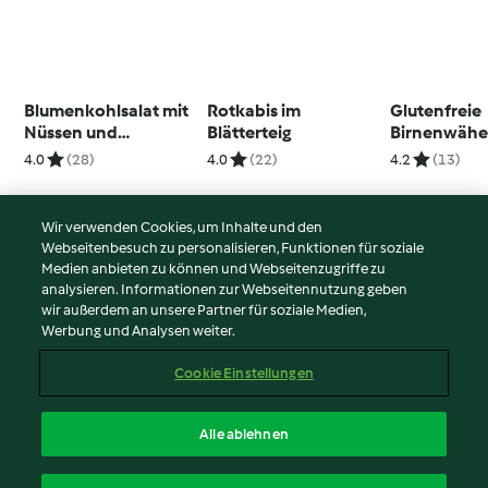
Blumenkohlsalat mit
Rotkabis im
Glutenfreie
Nüssen und
Blätterteig
Birnenwähe
Süsskartoffeln
Gorgonzola
4.0
(28)
4.0
(22)
4.2
(13)
Baumnüsse
Wir verwenden Cookies, um Inhalte und den
Webseitenbesuch zu personalisieren, Funktionen für soziale
© Copyright 2026
Medien anbieten zu können und Webseitenzugriffe zu
analysieren. Informationen zur Webseitennutzung geben
Nutzungsbedingungen
wir außerdem an unsere Partner für soziale Medien,
Werbung und Analysen weiter.
Datenschutzrichtlinien
Disclaimer
Cookie Einstellungen
Impressum
Cookies
Alle ablehnen
Inhalt melden