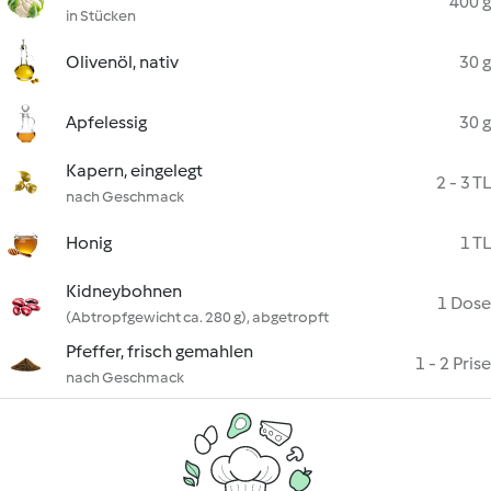
400 g
in Stücken
Olivenöl, nativ
30 g
Apfelessig
30 g
Kapern, eingelegt
2 - 3 TL
nach Geschmack
Honig
1 TL
Kidneybohnen
1 Dose
(Abtropfgewicht ca. 280 g), abgetropft
Pfeffer, frisch gemahlen
1 - 2 Prise
nach Geschmack