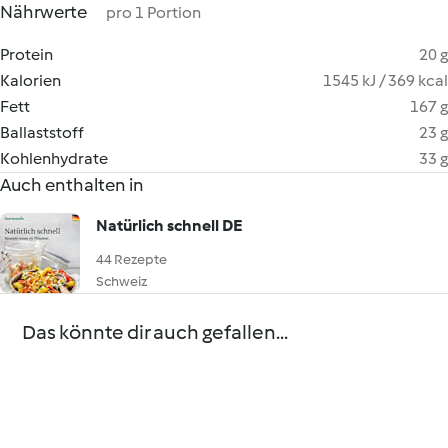
Nährwerte
pro 1 Portion
Protein
20 g
Kalorien
1545 kJ / 369 kcal
Fett
167 g
Ballaststoff
23 g
Kohlenhydrate
33 g
Auch enthalten in
Natürlich schnell DE
44 Rezepte
Schweiz
Das könnte dir auch gefallen...