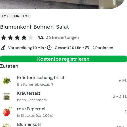
TM7
TM6
TM5
Blumenkohl-Bohnen-Salat
4.2
36 Bewertungen
Vorbereitung 10 Min
Gesamt 10 Min
2 Portionen
Kostenlos registrieren
Zutaten
Kräutermischung, frisch
6 EL
Blättchen abgezupft
Kräutersalz
2 - 3 TL
nach Geschmack
rote Peperoni
1
in Stücken (ca. 100 g)
Blumenkohl