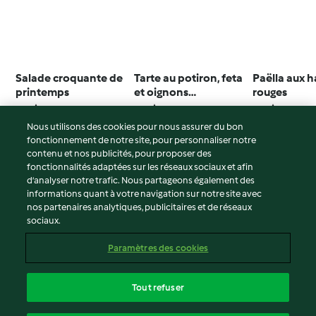
Salade croquante de
Tarte au potiron, feta
Paëlla aux h
printemps
et oignons
rouges
caramélisés
4.7
(33)
4.6
(52)
3.6
(25)
Nous utilisons des cookies pour nous assurer du bon
fonctionnement de notre site, pour personnaliser notre
contenu et nos publicités, pour proposer des
fonctionnalités adaptées sur les réseaux sociaux et afin
© Copyright 2026
d’analyser notre trafic. Nous partageons également des
informations quant à votre navigation sur notre site avec
Conditions d'utilisation
nos partenaires analytiques, publicitaires et de réseaux
sociaux.
Politique de confidentialité
Non-responsabilité
Paramètres des cookies
Mentions légales
Cookies
Tout refuser
Contenu du rapport