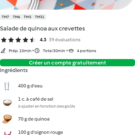
TM7
TM6
TM5
TM31
Salade de quinoa aux crevettes
4.3
39 évaluations
Prép. 10min
Total 30min
4 portions
Créer un compte gratuitement
Ingrédients
400 g d'eau
1 c. à café de sel
à ajuster en fonction des goûts
70 g de quinoa
100 g d'oignon rouge