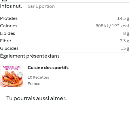
Infos nut.
par 1 portion
Protides
14.5 g
Calories
808 kJ / 193 kcal
Lipides
8 g
Fibre
2.3 g
Glucides
15 g
Également présenté dans
Cuisine des sportifs
10 Recettes
France
Tu pourrais aussi aimer...