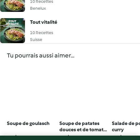
10 Recettes
Benelux
Tout vitalité
10 Recettes
Suisse
Tu pourrais aussi aimer...
Soupe de goulasch
Soupe de patates
Salade de p
douces et de tomates
curry
et croûtons au curry
4.0
(6)
4.4
(16)
4.5
(21)