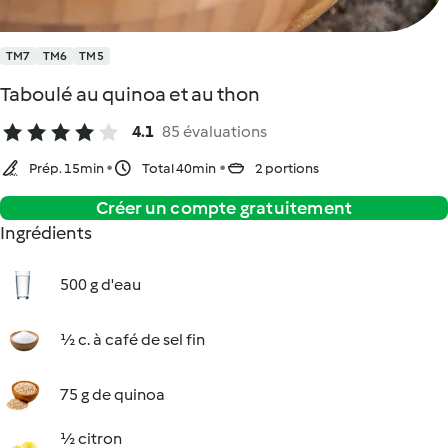
TM7
TM6
TM5
Taboulé au quinoa et au thon
4.1
85 évaluations
Prép. 15min
Total 40min
2 portions
Créer un compte gratuitement
Ingrédients
500 g d'eau
½ c. à café de sel fin
75 g de quinoa
½ citron