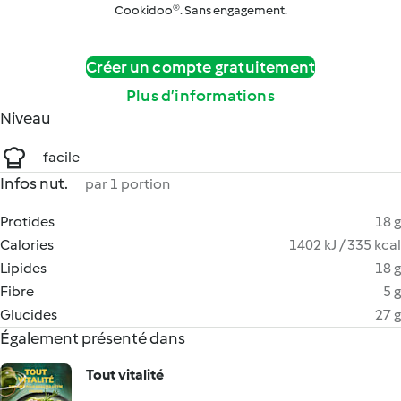
Cookidoo®. Sans engagement.
Créer un compte gratuitement
Plus d’informations
Niveau
facile
Infos nut.
par 1 portion
Protides
18 g
Calories
1402 kJ / 335 kcal
Lipides
18 g
Fibre
5 g
Glucides
27 g
Également présenté dans
Tout vitalité