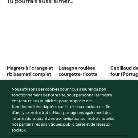
Tu pourrais aussi aimer...
Magrets à l'orange et
Lasagne roulées
Cabillaud d
riz basmati complet
courgette-ricotta
four (Portug
3.3
(23)
2.7
(48)
4.4
(23)
Nous utilisons des cookies pour nous assurer du bon
fonctionnement de notre site, pour personnaliser notre
contenu et nos publicités, pour proposer des
fonctionnalités adaptées sur les réseaux sociaux et afin
© Copyright 2026
d’analyser notre trafic. Nous partageons également des
informations quant à votre navigation sur notre site avec
Conditions d'utilisation
nos partenaires analytiques, publicitaires et de réseaux
sociaux.
Politique de confidentialité