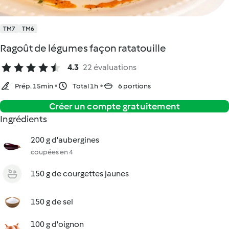
TM7
TM6
Ragoût de légumes façon ratatouille
4.3
22 évaluations
Prép. 15min
Total 1h
6 portions
Créer un compte gratuitement
Ingrédients
200 g d'aubergines
coupées en 4
150 g de courgettes jaunes
150 g de sel
100 g d'oignon