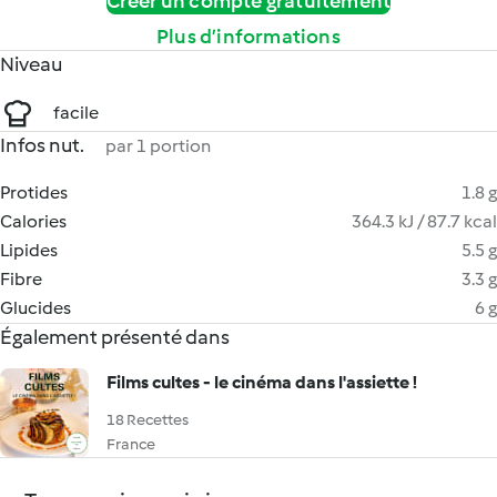
Créer un compte gratuitement
Plus d’informations
Niveau
facile
Infos nut.
par 1 portion
Protides
1.8 g
Calories
364.3 kJ / 87.7 kcal
Lipides
5.5 g
Fibre
3.3 g
Glucides
6 g
Également présenté dans
Films cultes - le cinéma dans l'assiette !
18 Recettes
France