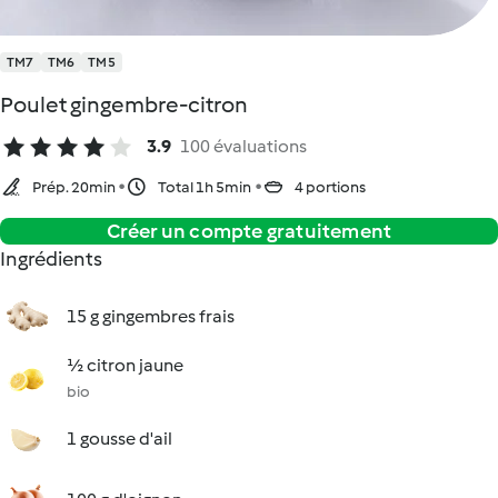
TM7
TM6
TM5
Poulet gingembre-citron
3.9
100 évaluations
Prép. 20min
Total 1h 5min
4 portions
Créer un compte gratuitement
Ingrédients
15 g gingembres frais
½ citron jaune
bio
1 gousse d'ail