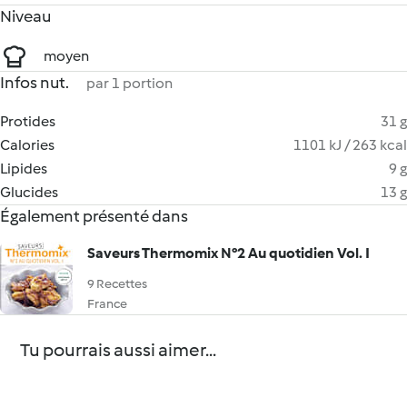
Niveau
moyen
Infos nut.
par 1 portion
Protides
31 g
Calories
1101 kJ / 263 kcal
Lipides
9 g
Glucides
13 g
Également présenté dans
Saveurs Thermomix N°2 Au quotidien Vol. I
9 Recettes
France
Tu pourrais aussi aimer...