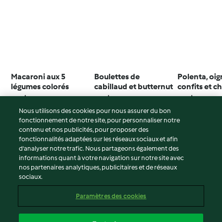
Macaroni aux 5
Boulettes de
Polenta, oi
légumes colorés
cabillaud et butternut
confits et c
doux
3.9
(37)
2.8
(9)
3.5
(53)
Nous utilisons des cookies pour nous assurer du bon
fonctionnement de notre site, pour personnaliser notre
contenu et nos publicités, pour proposer des
fonctionnalités adaptées sur les réseaux sociaux et afin
© Copyright 2026
d’analyser notre trafic. Nous partageons également des
informations quant à votre navigation sur notre site avec
Conditions d'utilisation
nos partenaires analytiques, publicitaires et de réseaux
sociaux.
Politique de confidentialité
Non-responsabilité
Paramètres des cookies
Mentions légales
Cookies