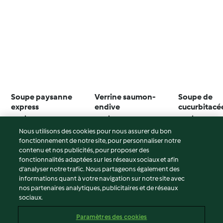
Soupe paysanne
Verrine saumon-
Soupe de
express
endive
cucurbitacé
chorizo
4.5
(130)
4.4
(90)
4.7
(186)
Nous utilisons des cookies pour nous assurer du bon
fonctionnement de notre site, pour personnaliser notre
contenu et nos publicités, pour proposer des
fonctionnalités adaptées sur les réseaux sociaux et afin
© Copyright 2026
d’analyser notre trafic. Nous partageons également des
informations quant à votre navigation sur notre site avec
Conditions d'utilisation
nos partenaires analytiques, publicitaires et de réseaux
sociaux.
Politique de confidentialité
Non-responsabilité
Paramètres des cookies