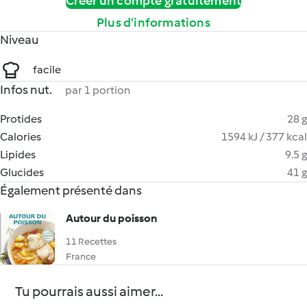
Créer un compte gratuitement
Plus d’informations
Niveau
facile
Infos nut.
par 1 portion
Protides
28 g
Calories
1594 kJ / 377 kcal
Lipides
9.5 g
Glucides
41 g
Également présenté dans
Autour du poisson
11 Recettes
France
Tu pourrais aussi aimer...