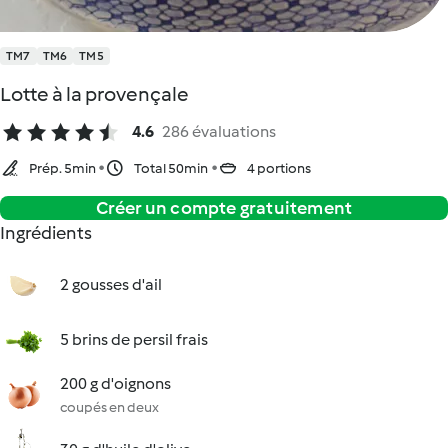
TM7
TM6
TM5
Lotte à la provençale
4.6
286 évaluations
Prép. 5min
Total 50min
4 portions
Créer un compte gratuitement
Ingrédients
2 gousses d'ail
5 brins de persil frais
200 g d'oignons
coupés en deux