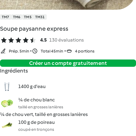
TM7
TM6
TM5
TM31
Soupe paysanne express
4.5
130 évaluations
Prép. 5min
Total 45min
4 portions
Créer un compte gratuitement
Ingrédients
1400 g d'eau
¼ de chou blanc
taillé en grosses lanières
¼ de chou vert, taillé en grosses lanières
100 g de poireau
coupé en tronçons