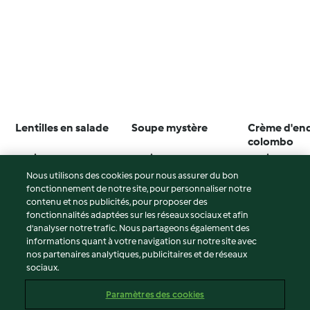
Lentilles en salade
Soupe mystère
Crème d'end
colombo
3.4
(108)
4.6
(127)
3.9
(79)
Nous utilisons des cookies pour nous assurer du bon
fonctionnement de notre site, pour personnaliser notre
contenu et nos publicités, pour proposer des
fonctionnalités adaptées sur les réseaux sociaux et afin
© Copyright 2026
d’analyser notre trafic. Nous partageons également des
informations quant à votre navigation sur notre site avec
Conditions d'utilisation
nos partenaires analytiques, publicitaires et de réseaux
sociaux.
Politique de confidentialité
Non-responsabilité
Paramètres des cookies
Mentions légales