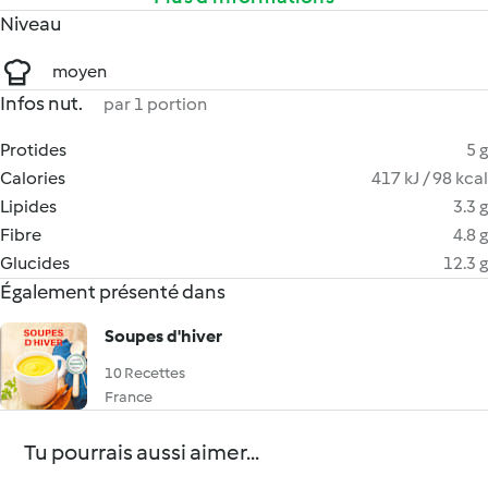
Niveau
moyen
Infos nut.
par 1 portion
Protides
5 g
Calories
417 kJ / 98 kcal
Lipides
3.3 g
Fibre
4.8 g
Glucides
12.3 g
Également présenté dans
Soupes d'hiver
10 Recettes
France
Tu pourrais aussi aimer...