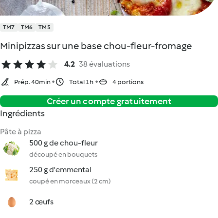
TM7
TM6
TM5
Minipizzas sur une base chou-fleur-fromage
4.2
38 évaluations
Prép. 40min
Total 1h
4 portions
Créer un compte gratuitement
Ingrédients
Pâte à pizza
500 g de chou-fleur
découpé en bouquets
250 g d'emmental
coupé en morceaux (2 cm)
2 œufs