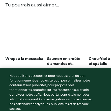
Tu pourrais aussi aimer...
Wraps à la moussaka
Saumon en croûte
Chou frisé à
d'amandes et
et spätzlis
pappardelle aux
4.7
(3)
5.0
(13)
4.0
(7)
asperges
Nous utilisons des cookies pour nous assurer du bon
fonctionnement de notre site, pour personnaliser notre
contenu et nos publicités, pour proposer des
fonctionnalités adaptées sur les réseaux sociaux et afin
© Copyright 2026
d’analyser notre trafic. Nous partageons également des
informations quant à votre navigation sur notre site avec
Conditions d'utilisation
nos partenaires analytiques, publicitaires et de réseaux
sociaux.
Politique de confidentialité