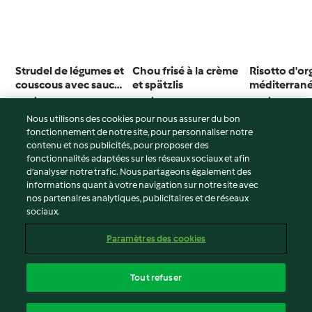
Strudel de légumes et
Chou frisé à la crème
Risotto d'or
couscous avec sauce
et spätzlis
méditerran
au jogourt
4.6
(7)
4.0
(7)
3.3
(15)
Nous utilisons des cookies pour nous assurer du bon
fonctionnement de notre site, pour personnaliser notre
contenu et nos publicités, pour proposer des
fonctionnalités adaptées sur les réseaux sociaux et afin
© Copyright 2026
d’analyser notre trafic. Nous partageons également des
informations quant à votre navigation sur notre site avec
Conditions d'utilisation
nos partenaires analytiques, publicitaires et de réseaux
sociaux.
Politique de confidentialité
Non-responsabilité
Paramètres des cookies
Mentions légales
Cookies
Tout refuser
Contenu du rapport