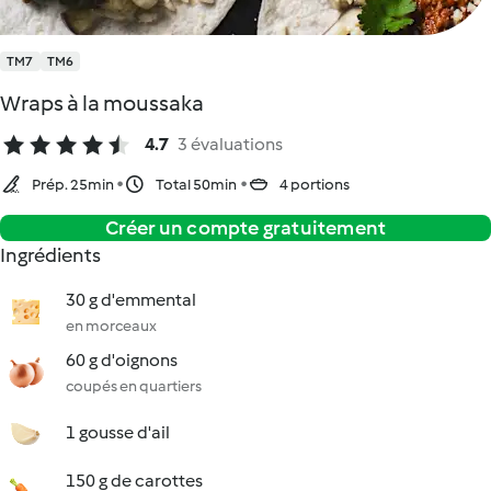
TM7
TM6
Wraps à la moussaka
4.7
3 évaluations
Prép. 25min
Total 50min
4 portions
Créer un compte gratuitement
Ingrédients
30 g d'emmental
en morceaux
60 g d'oignons
coupés en quartiers
1 gousse d'ail
150 g de carottes