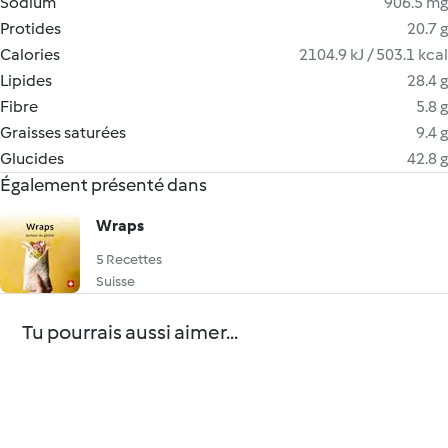
Sodium
906.5 mg
Protides
20.7 g
Calories
2104.9 kJ / 503.1 kcal
Lipides
28.4 g
Fibre
5.8 g
Graisses saturées
9.4 g
Glucides
42.8 g
Également présenté dans
Wraps
5 Recettes
Suisse
Tu pourrais aussi aimer...