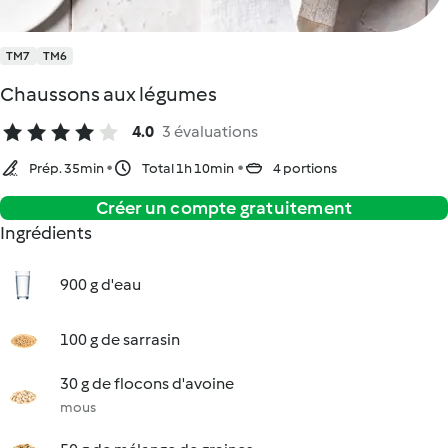
TM7
TM6
Chaussons aux légumes
4.0
3 évaluations
Prép. 35min
Total 1h 10min
4 portions
Créer un compte gratuitement
Ingrédients
900 g d'eau
100 g de sarrasin
30 g de flocons d'avoine
mous