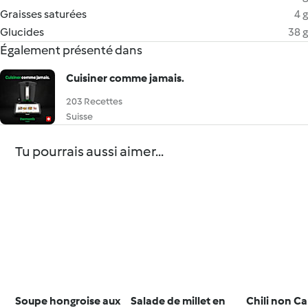
Graisses saturées
4 g
Glucides
38 g
Également présenté dans
Cuisiner comme jamais.
203 Recettes
Suisse
Tu pourrais aussi aimer...
Soupe hongroise aux
Salade de millet en
Chili non C