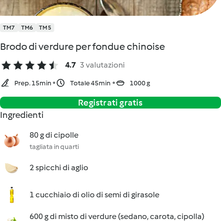
TM7
TM6
TM5
Brodo di verdure per fondue chinoise
4.7
3 valutazioni
Prep. 15min
Totale 45min
1000 g
Registrati gratis
Ingredienti
80 g di cipolle
tagliata in quarti
2 spicchi di aglio
1 cucchiaio di olio di semi di girasole
600 g di misto di verdure (sedano, carota, cipolla)