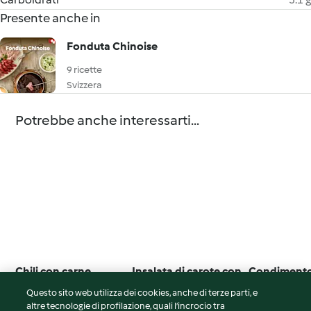
Presente anche in
Fonduta Chinoise
9 ricette
Svizzera
Potrebbe anche interessarti...
Chili con carne
Insalata di carote con
Condimento
salsa allo yogurt
senape e ac
Questo sito web utilizza dei cookies, anche di terze parti, e
(TM5)
balsamico
4.0
(1)
5.0
(4)
Nessuna valut
altre tecnologie di profilazione, quali l’incrocio tra