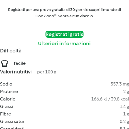
Registrati per una prova gratuita di 30 giorni e scopri il mondo di
Cookidoo®. Senza alcun vincolo.
Registrati gratis
Ulteriori informazioni
Difficoltà
facile
Valori nutritivi
per 100 g
Sodio
557.3 mg
Proteine
2 g
Calorie
166.6 kJ / 39.8 kcal
Grassi
1.4 g
Fibre
1 g
Grassi saturi
0.2 g
Carboidrati
5.1 g