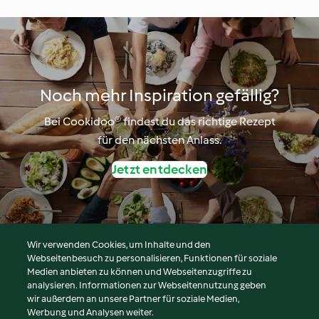
Noch mehr Inspiration gefällig?
Bei Cookidoo® findest du das richtige Rezept
für den nächsten Anlass.
Jetzt entdecken
Wir verwenden Cookies, um Inhalte und den
Webseitenbesuch zu personalisieren, Funktionen für soziale
© Copyright 2026
Medien anbieten zu können und Webseitenzugriffe zu
analysieren. Informationen zur Webseitennutzung geben
Nutzungsbedingungen
wir außerdem an unsere Partner für soziale Medien,
Werbung und Analysen weiter.
Datenschutzrichtlinien