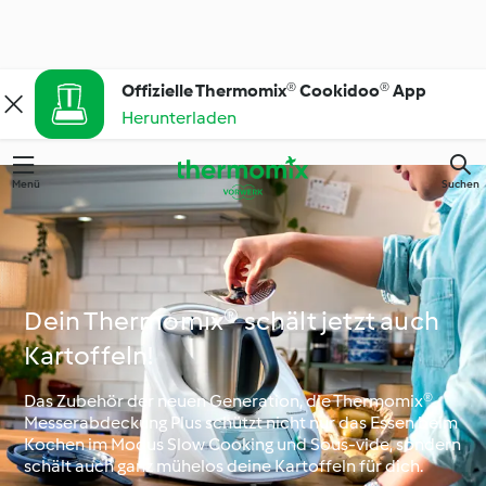
Offizielle Thermomix® Cookidoo® App
Herunterladen
Menü
Suchen
Dein Thermomix® schält jetzt auch
Kartoffeln!
Das Zubehör der neuen Generation, die Thermomix®
Messerabdeckung Plus schützt nicht nur das Essen beim
Kochen im Modus Slow Cooking und Sous-vide, sondern
schält auch ganz mühelos deine Kartoffeln für dich.