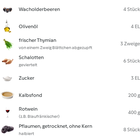
Wacholderbeeren
4 Stück
Olivenöl
4 EL
frischer Thymian
3 Zweige
von einem Zweig Blättchen abgezupft
Schalotten
6 Stück
geviertelt
Zucker
3 EL
Kalbsfond
200 g
Rotwein
400 g
(z.B. Blaufränkischer)
Pflaumen, getrocknet, ohne Kern
8 Stück
halbiert