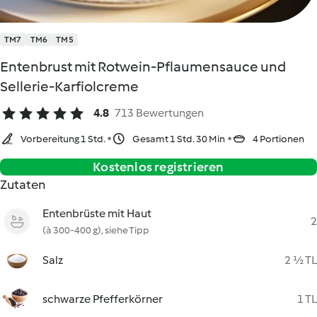
TM7
TM6
TM5
Entenbrust mit Rotwein-Pflaumensauce und
Sellerie-Karfiolcreme
4.8
713 Bewertungen
Vorbereitung 1 Std.
Gesamt 1 Std. 30 Min
4 Portionen
Kostenlos registrieren
Zutaten
Entenbrüste mit Haut
2
(à 300-400 g), siehe Tipp
Salz
2 ½ TL
schwarze Pfefferkörner
1 TL