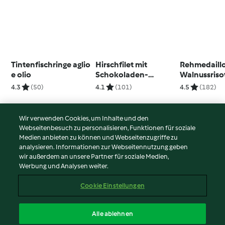
Tintenfischringe aglio
Hirschfilet mit
Rehmedaillo
e olio
Schokoladen-
Walnussriso
Pfeffersauce
4.3
(50)
4.1
(101)
4.5
(182)
Wir verwenden Cookies, um Inhalte und den
Webseitenbesuch zu personalisieren, Funktionen für soziale
© Copyright 2026
Medien anbieten zu können und Webseitenzugriffe zu
analysieren. Informationen zur Webseitennutzung geben
Nutzungsbedingungen
wir außerdem an unsere Partner für soziale Medien,
Werbung und Analysen weiter.
Datenschutzrichtlinien
Disclaimer
Cookie Einstellungen
Impressum
Cookies
Alle ablehnen
Inhalt melden