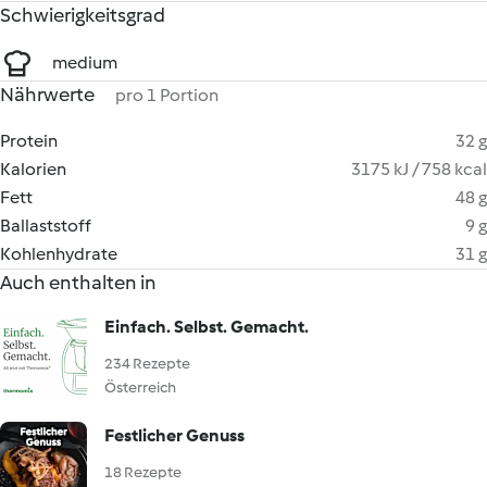
Schwierigkeitsgrad
medium
Nährwerte
pro 1 Portion
Protein
32 g
Kalorien
3175 kJ / 758 kcal
Fett
48 g
Ballaststoff
9 g
Kohlenhydrate
31 g
Auch enthalten in
Einfach. Selbst. Gemacht.
234 Rezepte
Österreich
Festlicher Genuss
18 Rezepte