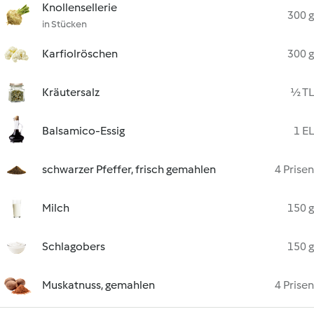
Knollensellerie
300 g
in Stücken
Karfiolröschen
300 g
Kräutersalz
½ TL
Balsamico-Essig
1 EL
schwarzer Pfeffer, frisch gemahlen
4 Prisen
Milch
150 g
Schlagobers
150 g
Muskatnuss, gemahlen
4 Prisen