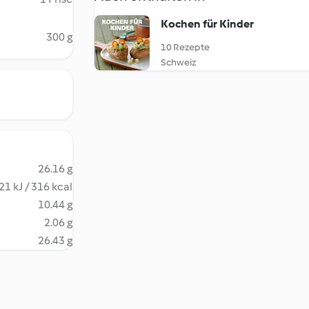
Kochen für Kinder
300 g
10 Rezepte
Schweiz
26.16 g
21 kJ / 316 kcal
10.44 g
2.06 g
26.43 g