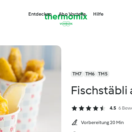
Entdecken
Abo Vorteile
Hilfe
TM7
TM6
TM5
Fischstäbl
4.5
6 Bew
Vorbereitung 20 Min