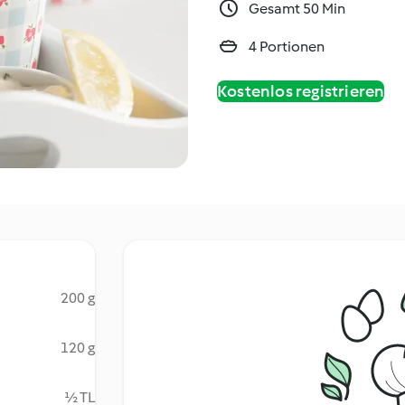
Gesamt 50 Min
4 Portionen
Kostenlos registrieren
200 g
120 g
½ TL