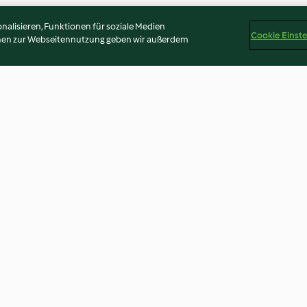
alisieren, Funktionen für soziale Medien
Cookie Einst
onen zur Webseitennutzung geben wir außerdem
Fagotto Napoletano
Käsemousse
4.4
(10)
4.5
(16)