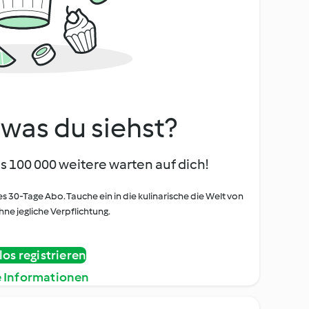
, was du siehst?
s 100 000 weitere warten auf dich!
es 30-Tage Abo. Tauche ein in die kulinarische die Welt von
ne jegliche Verpflichtung.
os registrieren
e Informationen