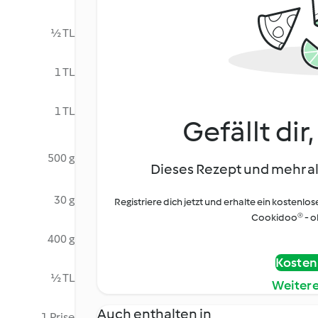
½ TL
1 TL
1 TL
Gefällt dir
500 g
Dieses Rezept und mehr al
30 g
Registriere dich jetzt und erhalte ein kostenlos
Cookidoo® - oh
400 g
Kostenl
½ TL
Weiter
Auch enthalten in
1 Prise