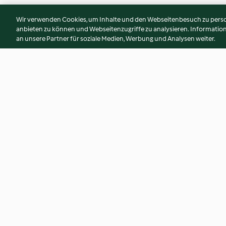
Wir verwenden Cookies, um Inhalte und den Webseitenbesuch zu person
anbieten zu können und Webseitenzugriffe zu analysieren. Informati
an unsere Partner für soziale Medien, Werbung und Analysen weiter.
Frühlingsröllchen
Vier-Käse-Pizza
2.5
(13)
4.3
(4)
© Copyright 2026