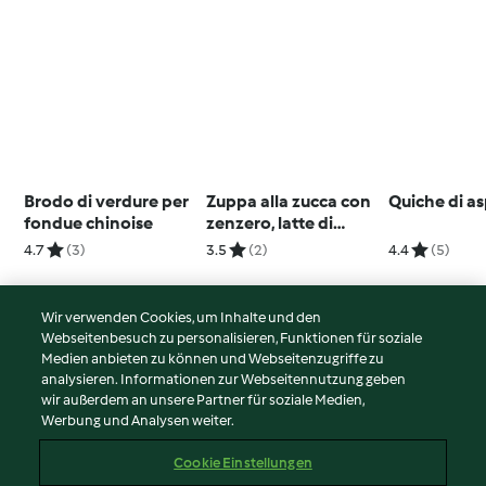
Brodo di verdure per
Zuppa alla zucca con
Quiche di as
fondue chinoise
zenzero, latte di
cocco e ceci tostati
4.7
(3)
3.5
(2)
4.4
(5)
(12 porzioni)
Wir verwenden Cookies, um Inhalte und den
Webseitenbesuch zu personalisieren, Funktionen für soziale
© Copyright 2026
Medien anbieten zu können und Webseitenzugriffe zu
analysieren. Informationen zur Webseitennutzung geben
Nutzungsbedingungen
wir außerdem an unsere Partner für soziale Medien,
Werbung und Analysen weiter.
Datenschutzrichtlinien
Disclaimer
Cookie Einstellungen
Impressum