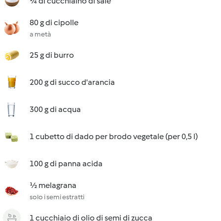
¼ di cucchiaino di sale
80 g di cipolle
a metà
25 g di burro
200 g di succo d'arancia
300 g di acqua
1 cubetto di dado per brodo vegetale (per 0,5 l)
100 g di panna acida
½ melagrana
solo i semi estratti
1 cucchiaio di olio di semi di zucca