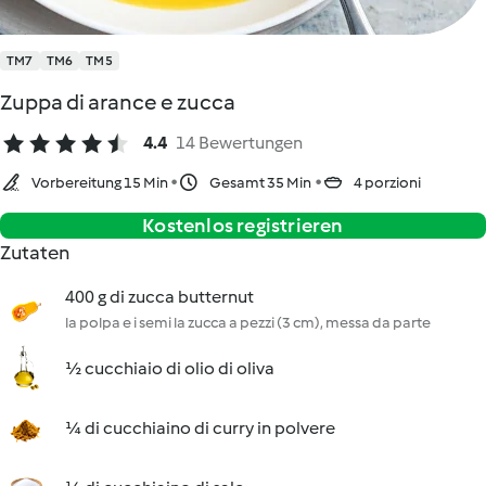
TM7
TM6
TM5
Zuppa di arance e zucca
4.4
14 Bewertungen
Vorbereitung 15 Min
Gesamt 35 Min
4 porzioni
Kostenlos registrieren
Zutaten
400 g di zucca butternut
la polpa e i semi la zucca a pezzi (3 cm), messa da parte
½ cucchiaio di olio di oliva
¼ di cucchiaino di curry in polvere