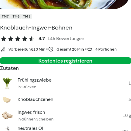
TM7
TM6
TM5
Knoblauch-Ingwer-Bohnen
4.7
146 Bewertungen
Vorbereitung 10 Min
Gesamt 20 Min
4 Portionen
Kostenlos registrieren
Zutaten
Frühlingszwiebel
1
in Stücken
Knoblauchzehen
3
Ingwer, frisch
10 g
in dünnen Scheiben
neutrales Öl