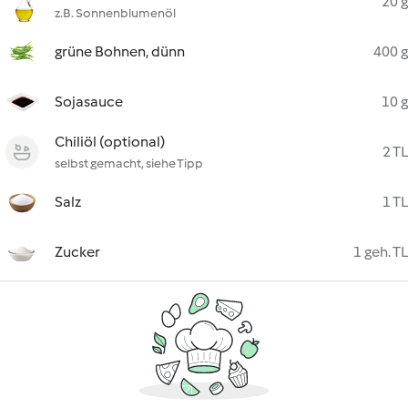
20 g
z.B. Sonnenblumenöl
grüne Bohnen, dünn
400 g
Sojasauce
10 g
Chiliöl (optional)
2 TL
selbst gemacht, siehe Tipp
Salz
1 TL
Zucker
1 geh. TL