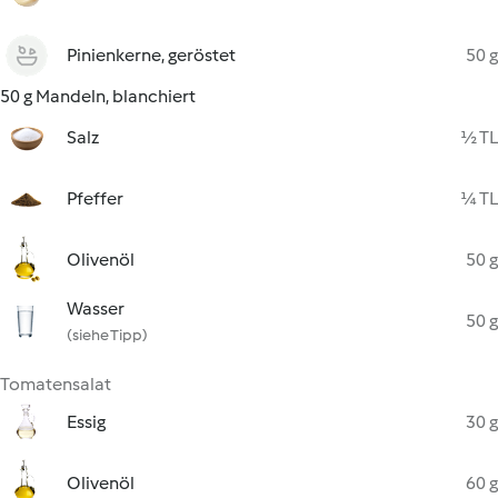
Pinienkerne, geröstet
50 g
50 g Mandeln, blanchiert
Salz
½ TL
Pfeffer
¼ TL
Olivenöl
50 g
Wasser
50 g
(siehe Tipp)
Tomatensalat
Essig
30 g
Olivenöl
60 g