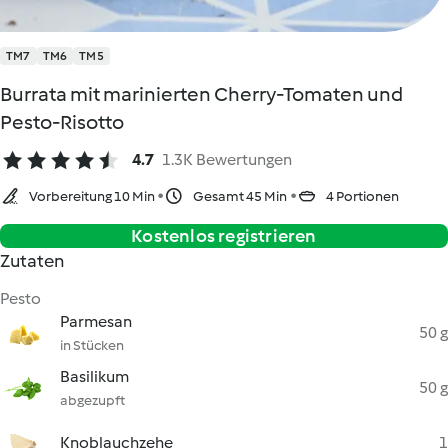
TM7
TM6
TM5
Burrata mit marinierten Cherry-Tomaten und
Pesto-Risotto
4.7
1.3K Bewertungen
Vorbereitung 10 Min
Gesamt 45 Min
4 Portionen
Kostenlos registrieren
Zutaten
Pesto
Parmesan
50 g
in Stücken
Basilikum
50 g
abgezupft
Knoblauchzehe
1