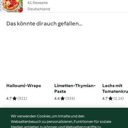
41 Rezepte
Deutschland
Das könnte dir auch gefallen...
Halloumi-Wraps
Limetten-Thymian-
Lachs mit
Pasta
Tomatenkru
Süßkartoffe
4.7
(321)
4.4
(335)
4.7
(2.1K)
Wir verwenden Cookies, um Inhalte und den
Webseitenbesuch zu personalisieren, Funktionen für soziale
© Copyright 2026
Medien anbieten zu können und Webseitenzugriffe zu