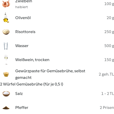
Zwiebeln
100 g
halbiert
Olivenöl
20 g
Risottoreis
250 g
Wasser
500 g
Weißwein, trocken
150 g
Gewürzpaste für Gemüsebrühe, selbst
2 geh. TL
gemacht
2 Würfel Gemüsebrühe (für je 0,5 l)
Salz
1 - 2 TL
Pfeffer
2 Prisen