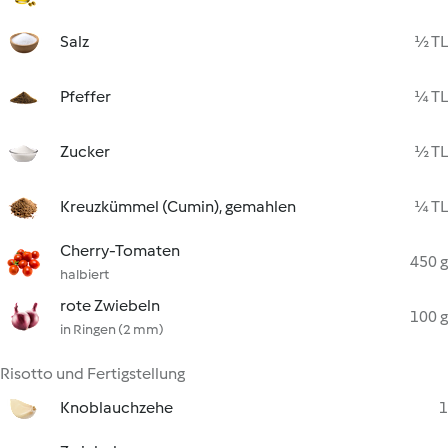
Salz
½ TL
Pfeffer
¼ TL
Zucker
½ TL
Kreuzkümmel (Cumin), gemahlen
¼ TL
Cherry-Tomaten
450 g
halbiert
rote Zwiebeln
100 g
in Ringen (2 mm)
Risotto und Fertigstellung
Knoblauchzehe
1