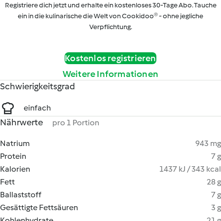
Registriere dich jetzt und erhalte ein kostenloses 30-Tage Abo. Tauche
ein in die kulinarische die Welt von Cookidoo® - ohne jegliche
Verpflichtung.
Kostenlos registrieren
Weitere Informationen
Schwierigkeitsgrad
einfach
Nährwerte
pro 1 Portion
Natrium
943 mg
Protein
7 g
Kalorien
1437 kJ / 343 kcal
Fett
28 g
Ballaststoff
7 g
Gesättigte Fettsäuren
3 g
Kohlenhydrate
21 g