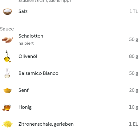
Stücken (5 cm), (siehe Tipp)
Salz
1 TL
Sauce
Schalotten
50 g
halbiert
Olivenöl
80 g
Balsamico Bianco
50 g
Senf
20 g
Honig
10 g
Zitronenschale, gerieben
1 EL