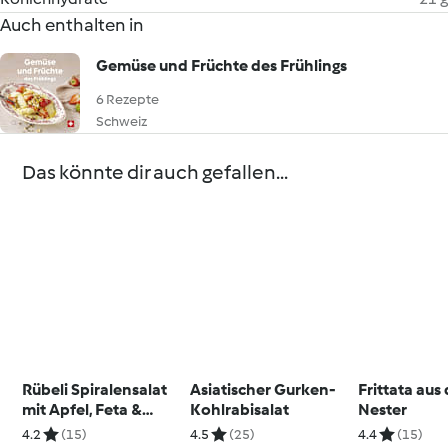
Auch enthalten in
Gemüse und Früchte des Frühlings
6 Rezepte
Schweiz
Das könnte dir auch gefallen...
Rübeli Spiralensalat
Asiatischer Gurken-
Frittata aus
mit Apfel, Feta &
Kohlrabisalat
Nester
Nüssen
4.2
(15)
4.5
(25)
4.4
(15)