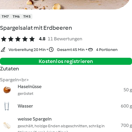
TM7
TM6
TM5
Spargelsalat mit Erdbeeren
4.8
11 Bewertungen
Vorbereitung 20 Min
Gesamt 45 Min
4 Portionen
Kostenlos registrieren
Zutaten
Spargeln<br>
Haselnüsse
50 g
geröstet
Wasser
600 g
weisse Spargeln
700 g
geschält, holzige Enden abgeschnitten, schräg in