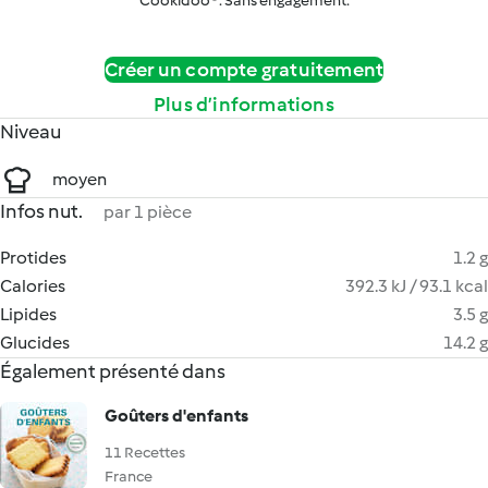
Cookidoo®. Sans engagement.
Créer un compte gratuitement
Plus d’informations
Niveau
moyen
Infos nut.
par 1 pièce
Protides
1.2 g
Calories
392.3 kJ / 93.1 kcal
Lipides
3.5 g
Glucides
14.2 g
Également présenté dans
Goûters d'enfants
11 Recettes
France