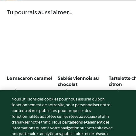
Tu pourrais aussi aimer...
Le macaron caramel
Sablés viennois au
Tartelette c
chocolat
citron
3.6
(18)
3.7
(66)
4.1
(16)
Nous utilisons des cookies pour nous assurer du bon
fonctionnement de notre site, pour personnaliser notre
contenu et nos publicités, pour proposer des
fonctionnalités adaptées sur les réseaux sociaux et afin
© Copyright 2026
d’analyser notre trafic. Nous partageons également des
informations quant à votre navigation sur notre site avec
Conditions d'utilisation
nos partenaires analytiques, publicitaires et de réseaux