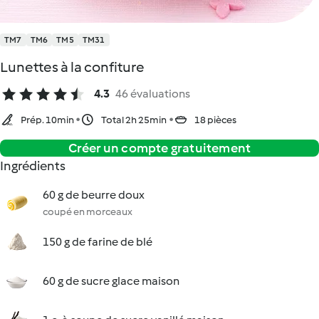
TM7
TM6
TM5
TM31
Lunettes à la confiture
4.3
46 évaluations
Prép. 10min
Total 2h 25min
18 pièces
Créer un compte gratuitement
Ingrédients
60 g de beurre doux
coupé en morceaux
150 g de farine de blé
60 g de sucre glace maison