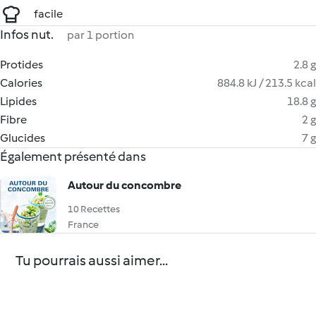
facile
Infos nut.
par 1 portion
Protides
2.8 g
Calories
884.8 kJ / 213.5 kcal
Lipides
18.8 g
Fibre
2 g
Glucides
7 g
Également présenté dans
Autour du concombre
10 Recettes
France
Tu pourrais aussi aimer...