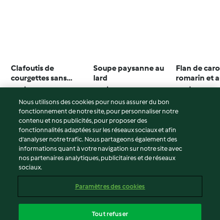
Clafoutis de
Soupe paysanne au
Flan de caro
courgettes sans
lard
romarin et 
gluten
3.9
(336)
4.8
(280)
4.5
(261)
Nous utilisons des cookies pour nous assurer du bon
fonctionnement de notre site, pour personnaliser notre
contenu et nos publicités, pour proposer des
fonctionnalités adaptées sur les réseaux sociaux et afin
© Copyright 2026
d’analyser notre trafic. Nous partageons également des
informations quant à votre navigation sur notre site avec
Conditions d'utilisation
nos partenaires analytiques, publicitaires et de réseaux
sociaux.
Politique de confidentialité
Non-responsabilité
Paramètres des cookies
Mentions légales
Cookies
Tout refuser