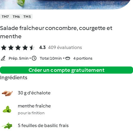
TM7
TM6
TM5
Salade fraîcheur concombre, courgette et
menthe
4.3
409 évaluations
Prép. 5min
Total 10min
4 portions
Créer un compte gratuitement
Ingrédients
30 g d'échalote
menthe fraîche
pour la finition
5 feuilles de basilic frais