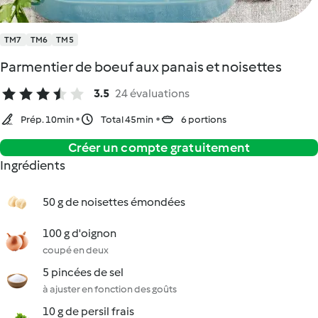
TM7
TM6
TM5
Parmentier de boeuf aux panais et noisettes
3.5
24 évaluations
Prép. 10min
Total 45min
6 portions
Créer un compte gratuitement
Ingrédients
50 g de noisettes émondées
100 g d'oignon
coupé en deux
5 pincées de sel
à ajuster en fonction des goûts
10 g de persil frais