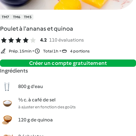
TM7
TM6
TM5
Poulet à l'ananas et quinoa
4.2
110 évaluations
Prép. 15min
Total 1h
4 portions
Créer un compte gratuitement
Ingrédients
800 g d'eau
½ c. à café de sel
à ajuster en fonction des goûts
120 g de quinoa