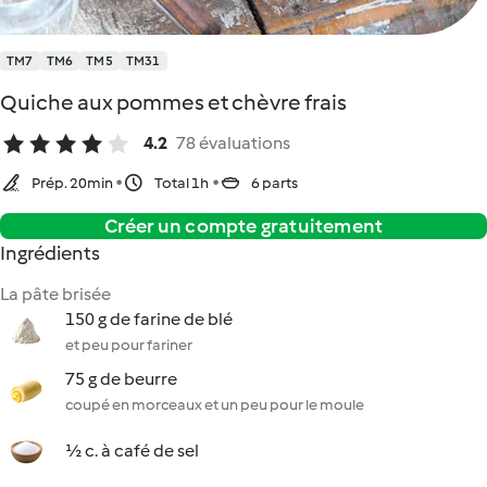
TM7
TM6
TM5
TM31
Quiche aux pommes et chèvre frais
4.2
78 évaluations
Prép. 20min
Total 1h
6 parts
Créer un compte gratuitement
Ingrédients
La pâte brisée
150 g de farine de blé
et peu pour fariner
75 g de beurre
coupé en morceaux et un peu pour le moule
½ c. à café de sel