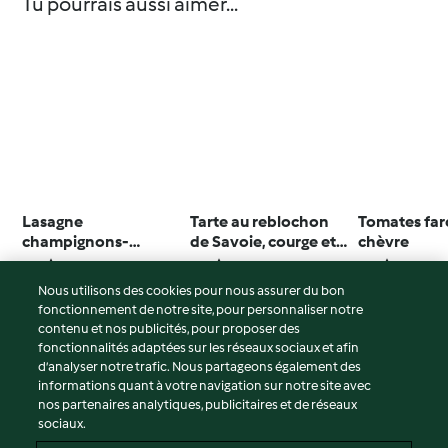
Tu pourrais aussi aimer...
Lasagne
Tarte au reblochon
Tomates far
champignons-
de Savoie, courge et
chèvre
fromage
carotte
4.6
(173)
3.8
(124)
3.6
(42)
Nous utilisons des cookies pour nous assurer du bon
fonctionnement de notre site, pour personnaliser notre
contenu et nos publicités, pour proposer des
fonctionnalités adaptées sur les réseaux sociaux et afin
© Copyright 2026
d’analyser notre trafic. Nous partageons également des
informations quant à votre navigation sur notre site avec
Conditions d'utilisation
nos partenaires analytiques, publicitaires et de réseaux
sociaux.
Politique de confidentialité