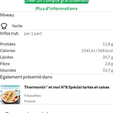
Créer un compte gratuitement
Plus d’informations
Niveau
facile
Infos nut.
par 1 part
Protides
11.8 g
Calories
1541 kJ / 368 kcal
Lipides
20.7 g
Fibre
2.8 g
Glucides
33.7 g
Également présenté dans
Thermomix® et moi N°8 Spécial tartes et cakes
9 Recettes
France