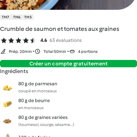
TM7
TM6
TM5
Crumble de saumon et tomates aux graines
4.6
63 évaluations
Prép. 20min
Total 50min
4 portions
Créer un compte gratuitement
Ingrédients
80 g de parmesan
coupé en morceaux
80 g de beurre
en morceaux
80 g de graines variées
(tournesol, courge, sésame...)