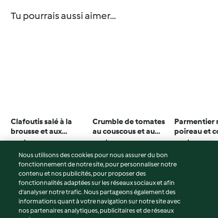
Tu pourrais aussi aimer...
Clafoutis salé à la
Crumble de tomates
Parmentier 
brousse et aux
au couscous et au
poireau et 
tomates cerise
safran
3.9
(134)
3.9
(118)
3.9
(81)
Nous utilisons des cookies pour nous assurer du bon
fonctionnement de notre site, pour personnaliser notre
contenu et nos publicités, pour proposer des
fonctionnalités adaptées sur les réseaux sociaux et afin
© Copyright 2026
d’analyser notre trafic. Nous partageons également des
informations quant à votre navigation sur notre site avec
Conditions d'utilisation
nos partenaires analytiques, publicitaires et de réseaux