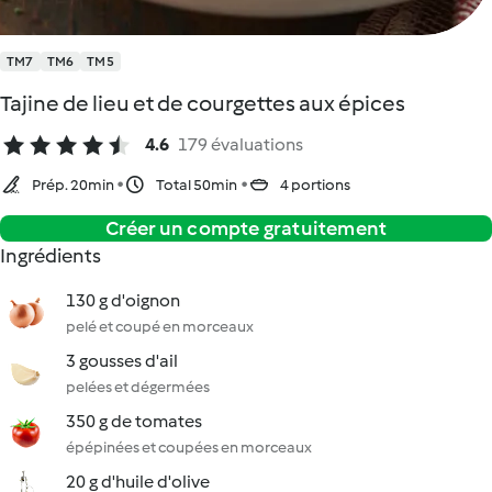
TM7
TM6
TM5
Tajine de lieu et de courgettes aux épices
4.6
179 évaluations
Prép. 20min
Total 50min
4 portions
Créer un compte gratuitement
Ingrédients
130 g d'oignon
pelé et coupé en morceaux
3 gousses d'ail
pelées et dégermées
350 g de tomates
épépinées et coupées en morceaux
20 g d'huile d'olive