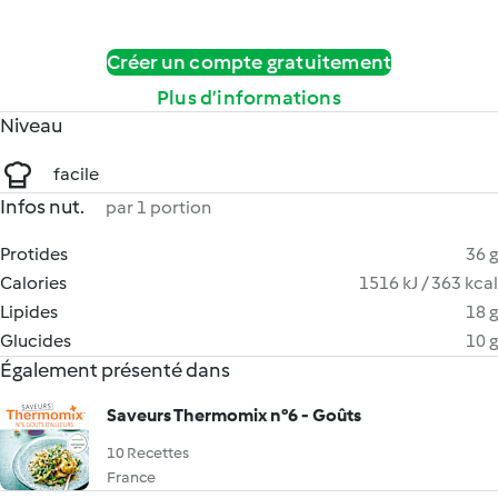
Créer un compte gratuitement
Plus d’informations
Niveau
facile
Infos nut.
par 1 portion
Protides
36 g
Calories
1516 kJ / 363 kcal
Lipides
18 g
Glucides
10 g
Également présenté dans
Saveurs Thermomix n°6 - Goûts
10 Recettes
France