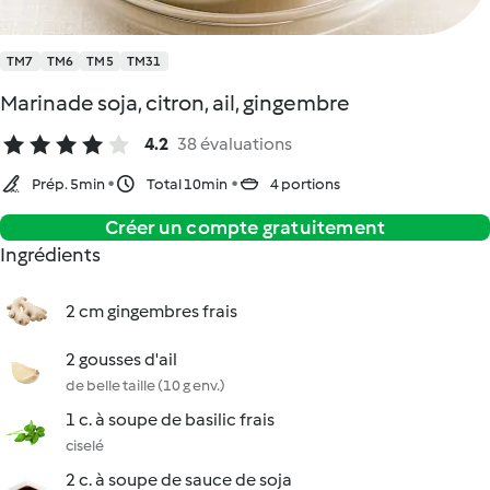
TM7
TM6
TM5
TM31
Marinade soja, citron, ail, gingembre
4.2
38 évaluations
Prép. 5min
Total 10min
4 portions
Créer un compte gratuitement
Ingrédients
2 cm gingembres frais
2 gousses d'ail
de belle taille (10 g env.)
1 c. à soupe de basilic frais
ciselé
2 c. à soupe de sauce de soja