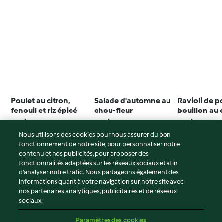
Poulet au citron,
Salade d'automne au
Ravioli de p
fenouil et riz épicé
chou-fleur
bouillon au 
3.3
(53)
3.4
(28)
3.8
(58)
Nous utilisons des cookies pour nous assurer du bon
fonctionnement de notre site, pour personnaliser notre
contenu et nos publicités, pour proposer des
fonctionnalités adaptées sur les réseaux sociaux et afin
© Copyright 2026
d’analyser notre trafic. Nous partageons également des
informations quant à votre navigation sur notre site avec
Conditions d'utilisation
nos partenaires analytiques, publicitaires et de réseaux
sociaux.
Politique de confidentialité
Non-responsabilité
Paramètres des cookies