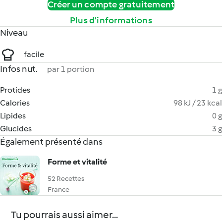
Créer un compte gratuitement
Plus d’informations
Niveau
facile
Infos nut.
par 1 portion
Protides
1 g
Calories
98 kJ / 23 kcal
Lipides
0 g
Glucides
3 g
Également présenté dans
Forme et vitalité
52 Recettes
France
Tu pourrais aussi aimer...