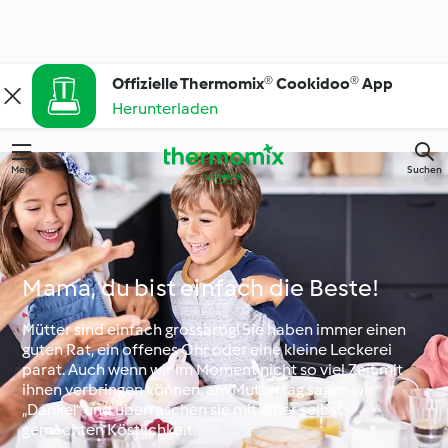
Offizielle Thermomix® Cookidoo® App
Herunterladen
Menü
Suchen
Mama, du bist einfach die Beste!
Mütter sind einfach grossartig! Sie haben immer einen
guten Rat, ein offenes Ohr oder eine kleine Leckerei
parat. Auch wenn wir im Moment nicht so viel Zeit mit
ihnen verbringen können, am Muttertag sagen wir
„Danke!“ und überraschen sie mit einer selbst
gemachten Köstlichkeit.