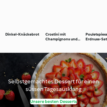
Dinkel-Knäckebrot
Crostini mit
Pouletspies
Champignons und
Erdnuss-Sa
Fontina
Selbstgemachtes Dessert für einen
süssen Tagesausklang
Unsere besten Desserts