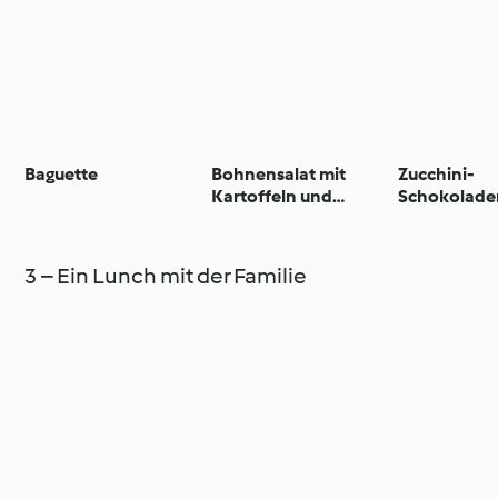
Baguette
Bohnensalat mit
Zucchini-
Kartoffeln und
Schokolade
Gemüsevinaigrette
3 – Ein Lunch mit der Familie