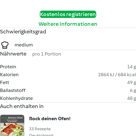
Kostenlos registrieren
Weitere Informationen
Schwierigkeitsgrad
medium
Nährwerte
pro 1 Portion
Protein
14 g
Kalorien
2864 kJ / 684 kcal
Fett
49 g
Ballaststoff
6 g
Kohlenhydrate
48 g
Auch enthalten in
Rock deinen Ofen!
33 Rezepte
Deutschland