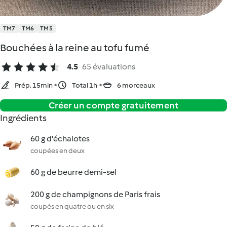
TM7
TM6
TM5
Bouchées à la reine au tofu fumé
4.5
65 évaluations
Prép. 15min
Total 1h
6 morceaux
Créer un compte gratuitement
Ingrédients
60 g d'échalotes
coupées en deux
60 g de beurre demi-sel
200 g de champignons de Paris frais
coupés en quatre ou en six