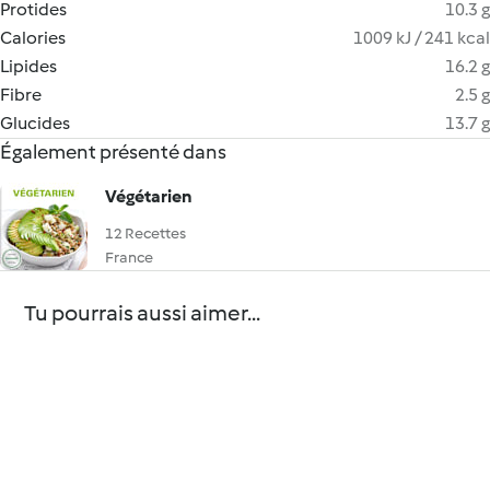
Protides
10.3 g
Calories
1009 kJ / 241 kcal
Lipides
16.2 g
Fibre
2.5 g
Glucides
13.7 g
Également présenté dans
Végétarien
12 Recettes
France
Tu pourrais aussi aimer...