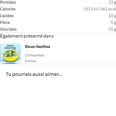
Protides
13 g
Calories
1513 kJ / 361 kcal
Lipides
10 g
Fibre
5 g
Glucides
55 g
Également présenté dans
Doux risottos
10 Recettes
France
Tu pourrais aussi aimer...