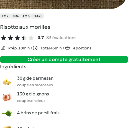
TM7
TM6
TM5
TM31
Risotto aux morilles
3.7
83 évaluations
Prép. 10min
Total 45min
4 portions
Créer un compte gratuitement
Ingrédients
30 g de parmesan
coupé en morceaux
130 g d'oignons
coupés en deux
4 brins de persil frais