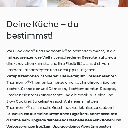
Deine Küche – du
bestimmst!
Was Cookidoo® und Thermomix® so besonders macht, ist die
nahezu grenzenlose Vielfalt verschiedener Rezepte, auf die du
direkt zugreifen kannst … und ihre Flexibilität. Lass dich von
unseren Grundrezepten und Kochtipps zu eigenen
Rezeptkreationen inspirieren! Lies weiter, um unsere beliebten
Thermomix®-Themen kennenzulernen: auf mehreren Ebenen
kochen, Schneiden und Dämpfen, Hochtemperatur-Rezepte,
unsere beliebten Grundrezepte und die Modi Sous-vide und
Slow Cooking! So gelingt es auch Anfängern, mit dem
Thermomix® kulinarische Geschmackserlebnisse zu zaubern!
Falls du nicht auf Meine Kreationen zugreifen kannst, schaltest
du mit einem Upgrade deines Abos die neuesten Funktionen und
Verbesserungen frei. Zum Upgrade deines Abos (am besten