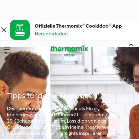
Offizielle Thermomix® Cookidoo® App
Herunterladen
Menü
Suchen
Tipps für deine Kreationen
Der Thermomix® ist so viel mehr als Mixer,
Küchenmaschine und Rührgerät – er vereint über
20 Küchengeräte in einem. Lass dich von den
Grundrezepten und Tipps in Meine Kreationen zu
eigenen kulinarischen Highlights inspirieren!