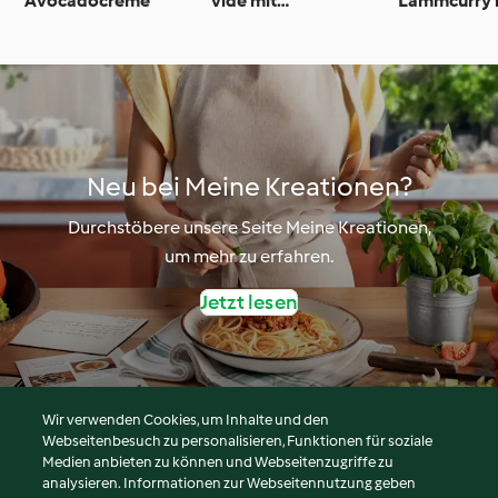
Avocadocreme
vide mit
Lammcurry 
Melanzanigemüse
Gurken-Min
Couscous
Neu bei Meine Kreationen?
Durchstöbere unsere Seite Meine Kreationen,
um mehr zu erfahren.
Jetzt lesen
Wir verwenden Cookies, um Inhalte und den
Webseitenbesuch zu personalisieren, Funktionen für soziale
© Copyright 2026
Medien anbieten zu können und Webseitenzugriffe zu
analysieren. Informationen zur Webseitennutzung geben