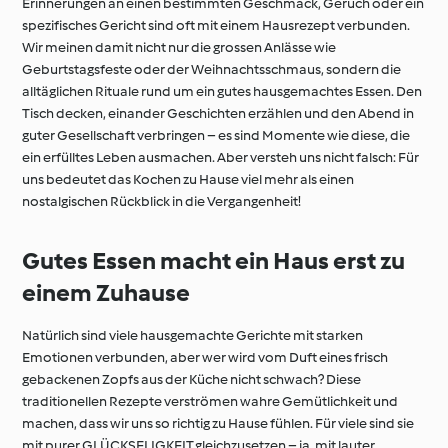
Erinnerungen an einen bestimmten Geschmack, Geruch oder ein
spezifisches Gericht sind oft mit einem Hausrezept verbunden.
Wir meinen damit nicht nur die grossen Anlässe wie
Geburtstagsfeste oder der Weihnachtsschmaus, sondern die
alltäglichen Rituale rund um ein gutes hausgemachtes Essen. Den
Tisch decken, einander Geschichten erzählen und den Abend in
guter Gesellschaft verbringen – es sind Momente wie diese, die
ein erfülltes Leben ausmachen. Aber versteh uns nicht falsch: Für
uns bedeutet das Kochen zu Hause viel mehr als einen
nostalgischen Rückblick in die Vergangenheit!
Gutes Essen macht ein Haus erst zu
einem Zuhause
Natürlich sind viele hausgemachte Gerichte mit starken
Emotionen verbunden, aber wer wird vom Duft eines frisch
gebackenen Zopfs aus der Küche nicht schwach? Diese
traditionellen Rezepte verströmen wahre Gemütlichkeit und
machen, dass wir uns so richtig zu Hause fühlen. Für viele sind sie
mit purer GLÜCKSELIGKEIT gleichzusetzen – ja, mit lauter