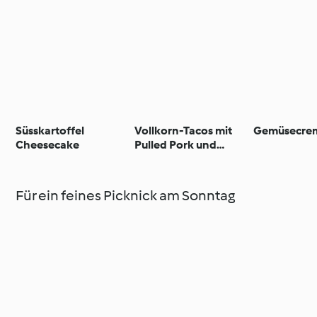
Süsskartoffel
Vollkorn-Tacos mit
Gemüsecre
Cheesecake
Pulled Pork und
Biersud
Für ein feines Picknick am Sonntag