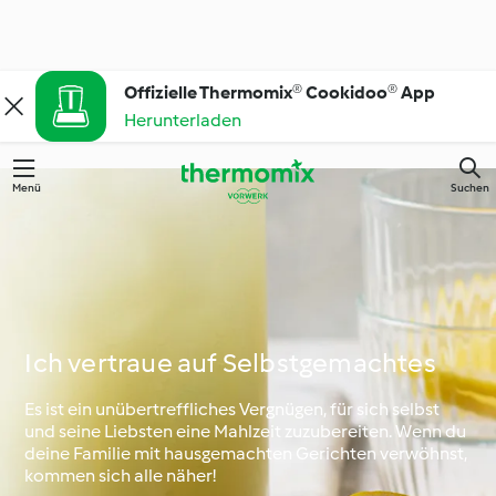
Offizielle Thermomix® Cookidoo® App
Herunterladen
Menü
Suchen
Ich vertraue auf Selbstgemachtes
Es ist ein unübertreffliches Vergnügen, für sich selbst
und seine Liebsten eine Mahlzeit zuzubereiten. Wenn du
deine Familie mit hausgemachten Gerichten verwöhnst,
kommen sich alle näher!