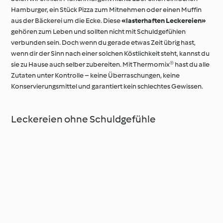
Hamburger, ein Stück Pizza zum Mitnehmen oder einen Muffin
aus der Bäckerei um die Ecke. Diese
«lasterhaften Leckereien»
gehören zum Leben und sollten nicht mit Schuldgefühlen
verbunden sein. Doch wenn du gerade etwas Zeit übrig hast,
wenn dir der Sinn nach einer solchen Köstlichkeit steht, kannst du
sie zu Hause auch selber zubereiten. Mit Thermomix® hast du alle
Zutaten unter Kontrolle – keine Überraschungen, keine
Konservierungsmittel und garantiert kein schlechtes Gewissen.
Leckereien ohne Schuldgefühle