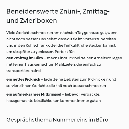
Beneidenswerte Znüni-, Zmittag-
und Zvieriboxen
Viele Gerichte schmecken am nächsten Tag genauso gut, wenn
nicht noch besser. Das heisst, dass du sie im Voraus zubereiten
und in den Kühlschrank oder die Tiefkühltruhe stecken kannst,
um sie später zu geniessen. Perfekt für:
den Zmittag im Büro
– mach Eindruck bei deinen Arbeitskollegen
mit feinen hausgemachten Mahlzeiten, die einfach zu
transportieren sind
ein nettes Picknick
– lade deine Liebsten zum Picknick ein und
serviere ihnen Gerichte, die kalt noch besser schmecken
ein aufmerksames Mitbringsel
– liebevoll verpackte,
hausgemachte Köstlichkeiten kommen immer gut an
Gesprächsthema Nummer eins im Büro