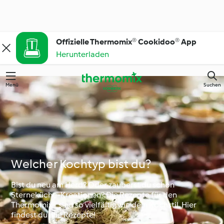
Offizielle Thermomix® Cookidoo® App
Herunterladen
Menü
Suchen
Welcher Kochtyp bist du?
Bist du neu am Herd? Oder zauberst du schon
Sterneküche-Kreationen? Die Rezepte für den
Thermomix® sind so vielfältig wie dein Kochstil. Hier
findest du alle Rezepte!