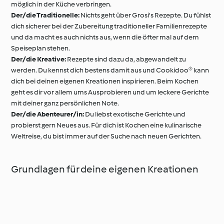
möglich in der Küche verbringen.
Der/die Traditionelle:
Nichts geht über Grosi's Rezepte. Du fühlst
dich sicherer bei der Zubereitung traditioneller Familienrezepte
und da macht es auch nichts aus, wenn die öfter mal auf dem
Speiseplan stehen.
Der/die Kreative:
Rezepte sind dazu da, abgewandelt zu
werden. Du kennst dich bestens damit aus und Cookidoo® kann
dich bei deinen eigenen Kreationen inspirieren. Beim Kochen
geht es dir vor allem ums Ausprobieren und um leckere Gerichte
mit deiner ganz persönlichen Note.
Der/die Abenteurer/in:
Du liebst exotische Gerichte und
probierst gern Neues aus. Für dich ist Kochen eine kulinarische
Weltreise, du bist immer auf der Suche nach neuen Gerichten.
Grundlagen für deine eigenen Kreationen