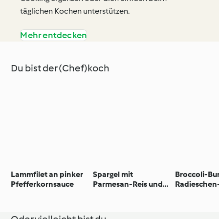
täglichen Kochen unterstützen.
Mehr entdecken
Du bist der (Chef)koch
Lammfilet an pinker
Spargel mit
Broccoli-Bu
Pfefferkornsauce
Parmesan-Reis und
Radieschen
Zitronen-Zabaglione
Oder vielleicht bist du...