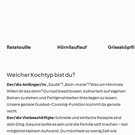
Ratatouille
Hörnliauflauf
Griessköpfli
Welcher Kochtyp bist du?
Der/die Anfänger/in:
„Sauté“? „Bain-marie“? Was um Himmels
Willen ist das denn? Du hast beschlossen, kulinarisch auf eigenen
Beinen zu stehen und Fertigmahlzeiten links liegen zu lassen.
Unsere geniale Guided-Cooking-Funktion kommt da gerade
recht.
Der/die Vielbeschäftigte:
Schnelle und einfache Rezepte sind
dein Ding. Gesund sollte es sein und die Familie satt machen – bei
möglichst kleinem Aufwand. Du möchtest so wenig Zeit wie