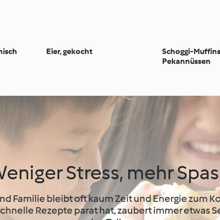
nisch
Eier, gekocht
Schoggi-Muffins
Pekannüssen
eniger Stress, mehr Spas
d Familie bleibt oft kaum Zeit und Energie zum 
hnelle Rezepte parat hat, zaubert immer etwas S