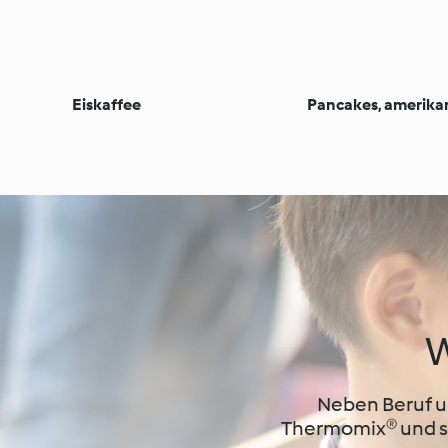
Eiskaffee
Pancakes, amerika
W
Neben Beruf un
Thermomix® und sc