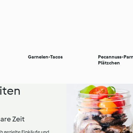
Garnelen-Tacos
Pecannuss-Par
Plätzchen
iten
are Zeit
h gezielte Einkäufe und