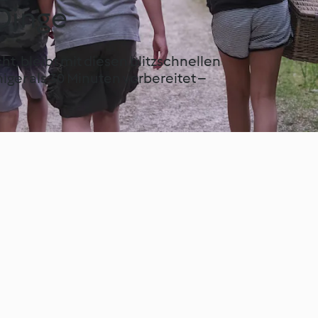
 Dinge
ht, bleibt mit diesen blitzschnellen
iger als 30 Minuten vorbereitet –