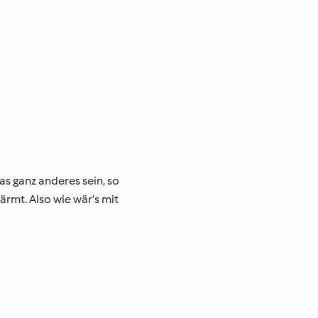
as ganz anderes sein, so
ärmt. Also wie wär’s mit