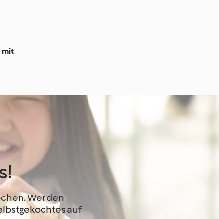
 mit
s!
Kochen. Wer den
elbstgekochtes auf