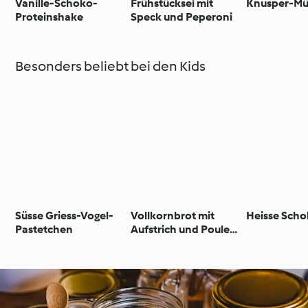
Vanille-Schoko-
Frühstücksei mit
Knusper-Mü
Proteinshake
Speck und Peperoni
Besonders beliebt bei den Kids
Süsse Griess-Vogel-
Vollkornbrot mit
Heisse Sch
Pastetchen
Aufstrich und Poulet-
Fleischbällchen