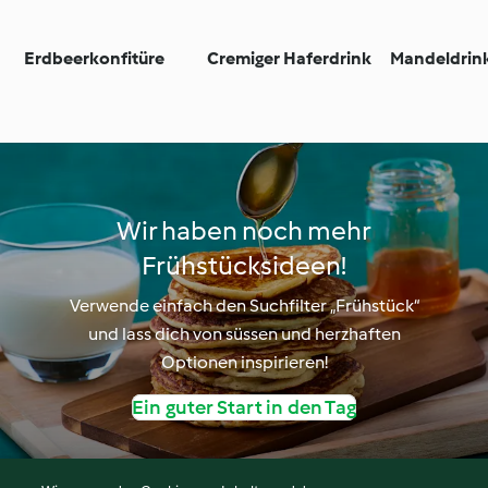
Erdbeerkonfitüre
Cremiger Haferdrink
Mandeldrin
Wir haben noch mehr
Frühstücksideen!
Verwende einfach den Suchfilter „Frühstück“
und lass dich von süssen und herzhaften
Optionen inspirieren!
Ein guter Start in den Tag