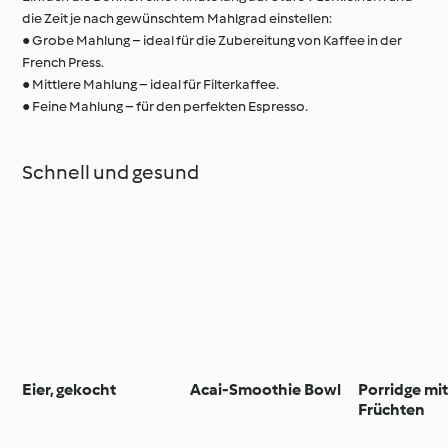
die Zeit je nach gewünschtem Mahlgrad einstellen:
● Grobe Mahlung – ideal für die Zubereitung von Kaffee in der
French Press.
● Mittlere Mahlung – ideal für Filterkaffee.
● Feine Mahlung – für den perfekten Espresso.
Schnell und gesund
Eier, gekocht
Acai-Smoothie Bowl
Porridge mit
Früchten