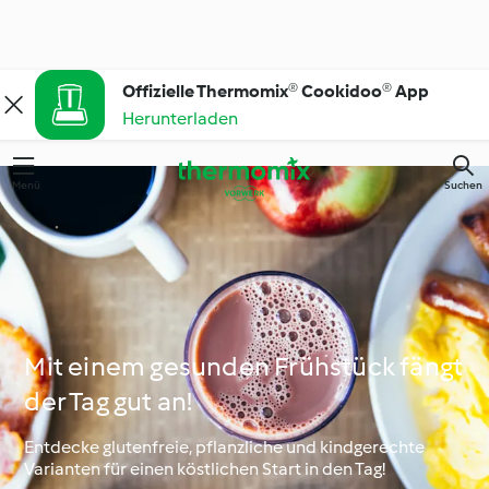
Offizielle Thermomix® Cookidoo® App
Herunterladen
Menü
Suchen
Mit einem gesunden Frühstück fängt
der Tag gut an!
Entdecke glutenfreie, pflanzliche und kindgerechte
Varianten für einen köstlichen Start in den Tag!