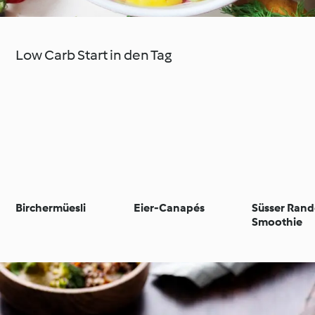
Low Carb Start in den Tag
Birchermüesli
Eier-Canapés
Süsser Ran
Smoothie