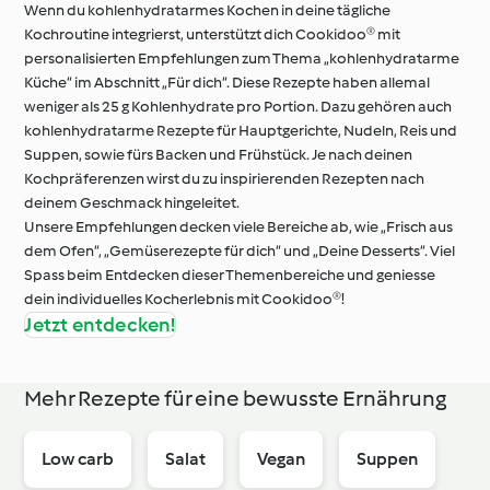
Wenn du kohlenhydratarmes Kochen in deine tägliche
Kochroutine integrierst, unterstützt dich Cookidoo® mit
personalisierten Empfehlungen zum Thema „kohlenhydratarme
Küche“ im Abschnitt „Für dich“. Diese Rezepte haben allemal
weniger als 25 g Kohlenhydrate pro Portion. Dazu gehören auch
kohlenhydratarme Rezepte für Hauptgerichte, Nudeln, Reis und
Suppen, sowie fürs Backen und Frühstück. Je nach deinen
Kochpräferenzen wirst du zu inspirierenden Rezepten nach
deinem Geschmack hingeleitet.
Unsere Empfehlungen decken viele Bereiche ab, wie „Frisch aus
dem Ofen“, „Gemüserezepte für dich“ und „Deine Desserts“. Viel
Spass beim Entdecken dieser Themenbereiche und geniesse
dein individuelles Kocherlebnis mit Cookidoo®!
Jetzt entdecken!
Mehr Rezepte für eine bewusste Ernährung
Low carb
Salat
Vegan
Suppen