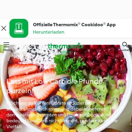
Offizielle Thermomix® Cookidoo® App
Herunterladen
Menü
Suchen
Lass mit Low Carb die Pfunde
purzeln!
Möchtest du Kohlenhydrate reduzieren,
abwechslungsreich essen und dabei abnehmen? Mit
den kreativen Rezepten und Tipps auf Cookidoo®
bedeutet Low Carb nicht Verzicht, sondern köstliche
Vielfalt.