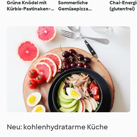
Grüne Knödel mit
Sommerliche
Chai-Energ
Kürbis-Pastinaken-
Gemüsepizza
(glutenfrei)
Mus
(glutenfrei)
Neu: kohlenhydratarme Küche