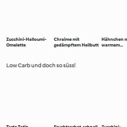
Zucchini-Halloumi-
Chraime mit
Hähnchen m
Omelette
gedämpftem Heilbutt
warmem
Kartoffelsal
Low Carb und doch so süss!
Tarte Tatin
Fruchtsorbet, schnell
Zucchini-