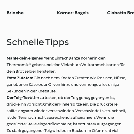
Brioche
Körner-Bagels
Ciabatta Br
Schnelle Tipps
Mahle dein eigenes Mehl:
Einfach ganze Körner in den
Thermomix® geben und eine Vielzahl an Vollkornmehlsorten für
dein Brot selber herstellen.
Extra Zutaten:
Gib nach dem Kneten Zutaten wie Rosinen, Nüsse,
geriebenen Käse oder Oliven hinzu und vermenge alles einige
Sekunden in der Knetstufe.
Der Teig-Test:
Um zu testen, ob der Teig genug gegangen ist,
drücke ihn vorsichtig mit der Fingerspitze ein. Die Druckstelle
sollte langsam wieder verschwinden. Verschwindet sie zu schnell,
ist der Teig noch nicht ausreichend aufgegangen. Wenn die
gedrückte Stelle eingedrückt bleibt, ist er zu stark aufgegangen.
Zu stark gegangener Teig wird beim Backen im Ofen nicht viel