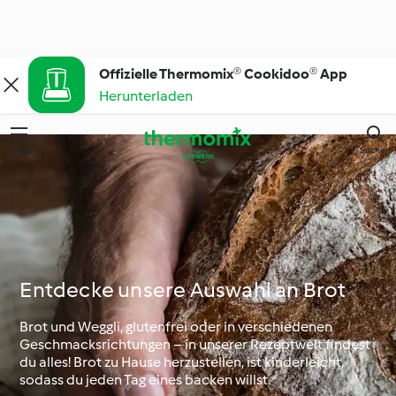
Offizielle Thermomix® Cookidoo® App
Herunterladen
Menü
Suchen
Entdecke unsere Auswahl an Brot
Brot und Weggli, glutenfrei oder in verschiedenen
Geschmacksrichtungen – in unserer Rezeptwelt findest
du alles! Brot zu Hause herzustellen, ist kinderleicht,
sodass du jeden Tag eines backen willst.