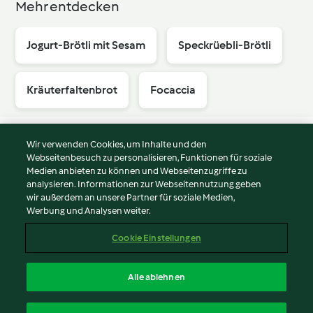
Mehr entdecken
Jogurt-Brötli mit Sesam
Speckrüebli-Brötli
Kräuterfaltenbrot
Focaccia
Wir verwenden Cookies, um Inhalte und den
Webseitenbesuch zu personalisieren, Funktionen für soziale
© Copyright 2026
Medien anbieten zu können und Webseitenzugriffe zu
analysieren. Informationen zur Webseitennutzung geben
Nutzungsbedingungen
wir außerdem an unsere Partner für soziale Medien,
Werbung und Analysen weiter.
Datenschutzrichtlinien
Disclaimer
Cookie Einstellungen
Impressum
Cookies
Alle ablehnen
Inhalt melden