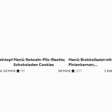
eintopf
Menü: Rotwein-Pilz-Risotto;
Menü: Brokkolisalat mit
Schokoladen Cookies
Pinienkernen;
Hühnerfrikassee mit
d. 10 Min
5
(9)
50 Min
5
(17)
1 Std
Kohlsprossen; Beeren-
Pudding