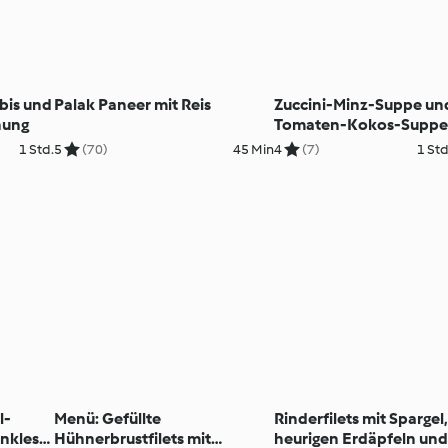
bis und
Palak Paneer mit Reis
Zuccini-Minz-Suppe un
hung
Tomaten-Kokos-Suppe
Linsenknödeln (XXL)
1 Std.
5
(70)
45 Min
4
(7)
1 Std
l-
Menü: Gefüllte
Rinderfilets mit Spargel,
nkles
Hühnerbrustfilets mit
heurigen Erdäpfeln un