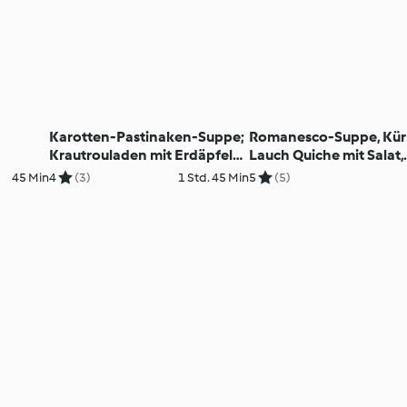
Karotten-Pastinaken-Suppe;
Romanesco-Suppe, Kür
Krautrouladen mit Erdäpfeln
Lauch Quiche mit Salat,
und Weißweinsauce
Lebkuchenmousse mit
45 Min
4
(3)
1 Std. 45 Min
5
(5)
Weichselkompott