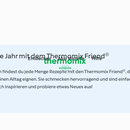
e Jahr mit dem Thermomix Friend®
Entdecken
Abo Vorteile
Hilfe
on findest du jede Menge Rezepte mit den Thermomix Friend®, d
einen Alltag eignen. Sie schmecken hervorragend und sind einf
ich inspirieren und probiere etwas Neues aus!