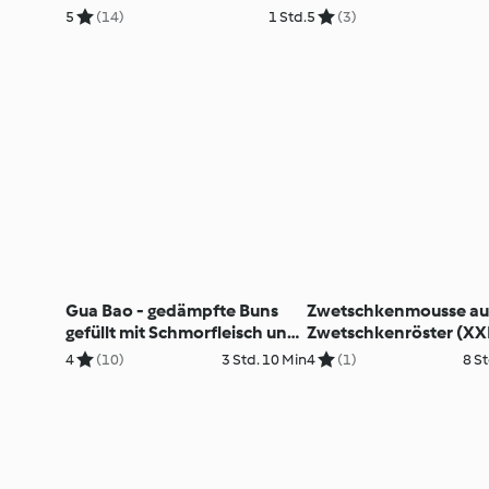
Kuchen
Schokomousse mit we
5
(14)
1 Std.
5
(3)
Schokocreme
Gua Bao - gedämpfte Buns
Zwetschkenmousse au
gefüllt mit Schmorfleisch und
Zwetschkenröster (XX
Sweet Chilisauce
4
(10)
3 Std. 10 Min
4
(1)
8 St