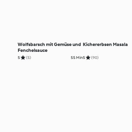
Wolfsbarsch mit Gemüse und
Kichererbsen Masala
Fenchelsauce
5
(5)
55 Min
5
(90)