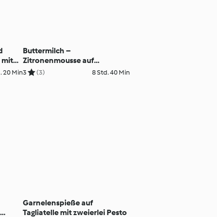
d
Buttermilch –
 mit
Zitronenmousse auf
beschwipstem Beerenspiegel
. 20 Min
3
(3)
8 Std. 40 Min
(XXL)
Garnelenspieße auf
d
Tagliatelle mit zweierlei Pesto