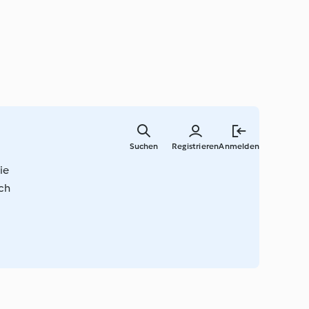
Zum
Hauptinha
Suchen
Registrieren
Anmelden
springen
ie
ach