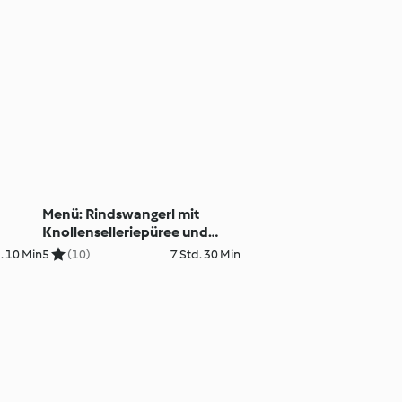
Menü: Rindswangerl mit
Knollenselleriepüree und
Rahmgemüse
. 10 Min
5
(10)
7 Std. 30 Min
Obers-