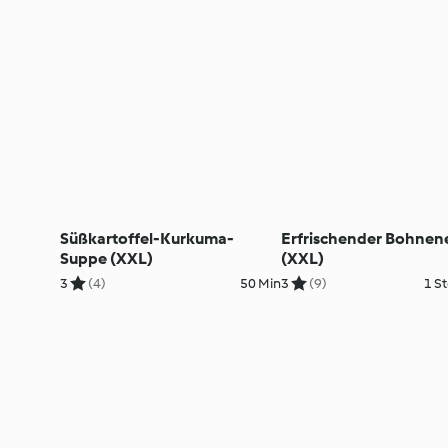
Süßkartoffel-Kurkuma-
Erfrischender Bohnen
Suppe (XXL)
(XXL)
3
(4)
50 Min
3
(9)
1 St