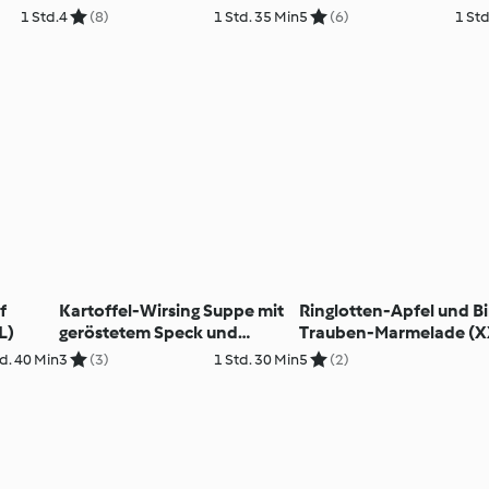
ißer
Gemüsecouscous, Erdbeer-
Sauce Béarnaise
1 Std.
4
(8)
1 Std. 35 Min
5
(6)
1 Std
Melonen-Tiramisu
f
Kartoffel-Wirsing Suppe mit
Ringlotten-Apfel und B
L)
geröstetem Speck und
Trauben-Marmelade (X
Brotwürfel & Rote Rüben
d. 40 Min
3
(3)
1 Std. 30 Min
5
(2)
Suppe mit Wasabi-Nockerl