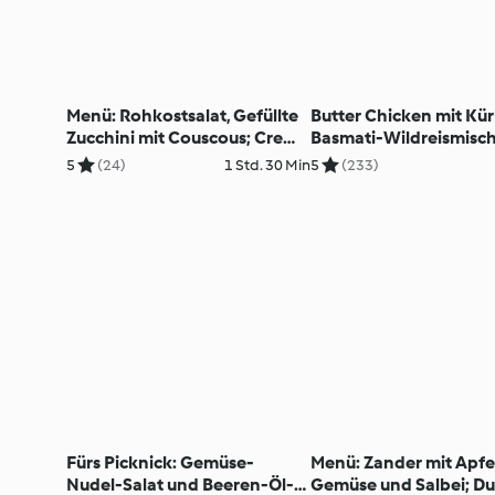
Menü: Rohkostsalat, Gefüllte
Butter Chicken mit Kür
Zucchini mit Couscous; Crema
Basmati-Wildreismisc
Catalana
5
(24)
1 Std. 30 Min
5
(233)
Fürs Picknick: Gemüse-
Menü: Zander mit Apfe
Nudel-Salat und Beeren-Öl-
Gemüse und Salbei; Du