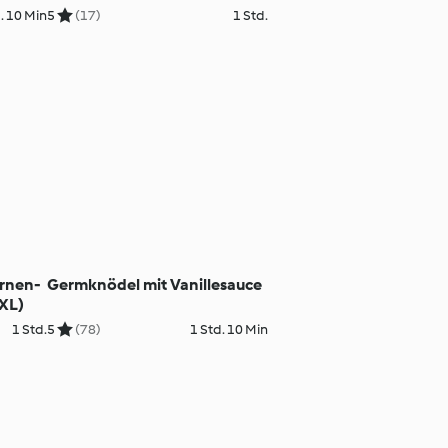
. 10 Min
5
(17)
1 Std.
irnen-
Germknödel mit Vanillesauce
XL)
1 Std.
5
(78)
1 Std. 10 Min