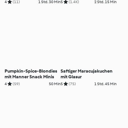
4
(11)
1 Std. 30 Min
5
(1.4K)
2 Std. 15 Min
Pumpkin-Spice-Blondies
Saftiger Maracujakuchen
mit Manner Snack Minis
mit Glasur
4
(59)
50 Min
5
(75)
1 Std. 45 Min