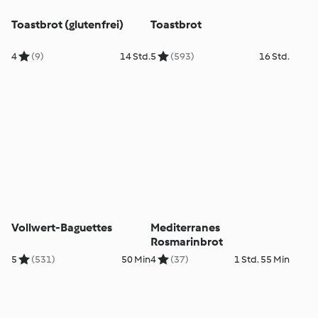
Toastbrot (glutenfrei)
Toastbrot
4
(9)
14 Std.
5
(593)
16 Std.
Vollwert-Baguettes
Mediterranes
Rosmarinbrot
5
(531)
50 Min
4
(37)
1 Std. 55 Min