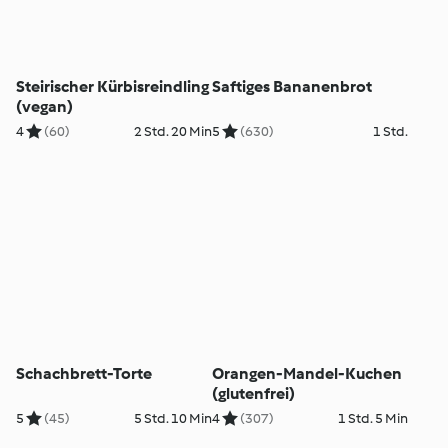
Steirischer Kürbisreindling
Saftiges Bananenbrot
(vegan)
4
(60)
2 Std. 20 Min
5
(630)
1 Std.
Schachbrett-Torte
Orangen-Mandel-Kuchen
(glutenfrei)
5
(45)
5 Std. 10 Min
4
(307)
1 Std. 5 Min