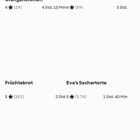
(glutenfrei)
4
(19)
4 Std. 10 Min
4
(59)
3 Std.
Früchtebrot
Eva's Sachertorte
5
(351)
2 Std.
5
(3.7K)
1 Std. 40 Min