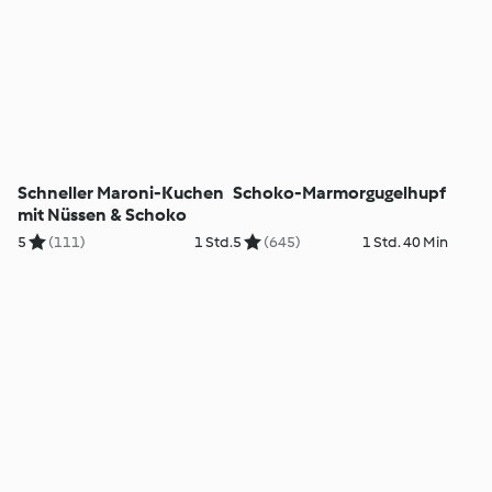
Schneller Maroni-Kuchen
Schoko-Marmorgugelhupf
mit Nüssen & Schoko
5
(111)
1 Std.
5
(645)
1 Std. 40 Min