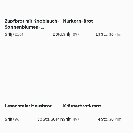
Zupfbrot mit Knoblauch-
Nurkorn-Brot
Sonnenblumen-
Kräuterpaste
5
(216)
2 Std.
5
(89)
13 Std. 30 Min
Lesachtaler Hausbrot
Kräuterbrotkranz
5
(96)
30 Std. 30 Min
5
(49)
4 Std. 30 Min