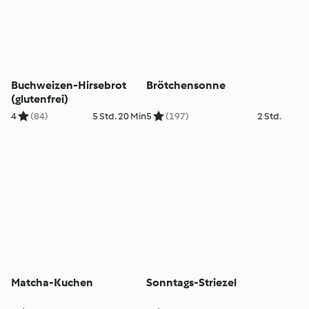
Buchweizen-Hirsebrot
Brötchensonne
(glutenfrei)
4
(84)
5 Std. 20 Min
5
(197)
2 Std.
Matcha-Kuchen
Sonntags-Striezel