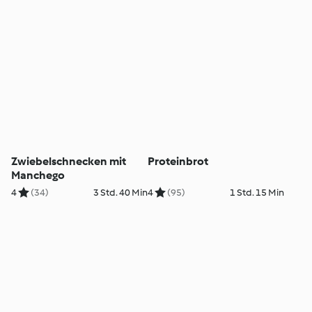
Zwiebelschnecken mit
Proteinbrot
Manchego
4
(34)
3 Std. 40 Min
4
(95)
1 Std. 15 Min