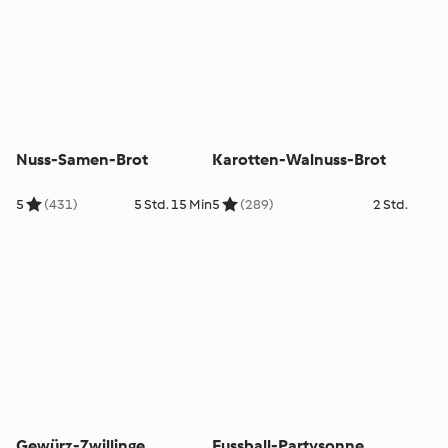
Nuss-Samen-Brot
Karotten-Walnuss-Brot
5
(431)
5 Std. 15 Min
5
(289)
2 Std.
Gewürz-Zwillinge
Fussball-Partysonne