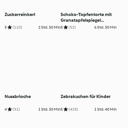
Zuckerreinkerl
Schoko-Topfentorte mit
Granatapfelspiegel
(glutenfrei)
5
(110)
2 Std. 50 Min
5
(52)
6 Std. 30 Min
Nussbrioche
Zebrakuchen für Kinder
4
(31)
1 Std. 30 Min
5
(425)
1 Std. 40 Min