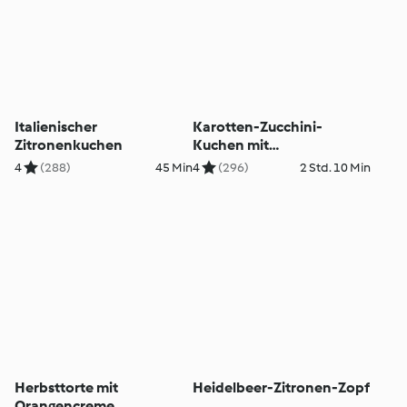
Italienischer
Karotten-Zucchini-
Zitronenkuchen
Kuchen mit
Frischkäsetopping
4
(288)
45 Min
4
(296)
2 Std. 10 Min
Herbsttorte mit
Heidelbeer-Zitronen-Zopf
Orangencreme