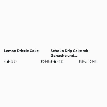
Lemon Drizzle Cake
Schoko Drip Cake mit
Ganache und
Amarenakirschen
4
(66)
50 Min
5
(41)
3 Std. 40 Min