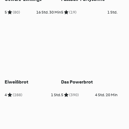
5
(80)
16 Std. 30 Min
5
(19)
1 Std.
Eiweißbrot
Das Powerbrot
4
(288)
1 Std.
5
(390)
4 Std. 20 Min