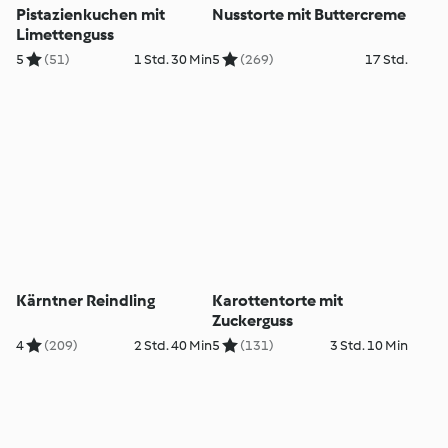
Pistazienkuchen mit
Nusstorte mit Buttercreme
Limettenguss
5
(51)
1 Std. 30 Min
5
(269)
17 Std.
Kärntner Reindling
Karottentorte mit
Zuckerguss
4
(209)
2 Std. 40 Min
5
(131)
3 Std. 10 Min