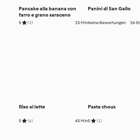
Pancake alla banana con
Panini di San Gallo
farro e grano saraceno
5
(2)
25 Min
Keine Bewertungen
26 St
Riso al latte
Pasta choux
5
(6)
45 Min
5
(1)