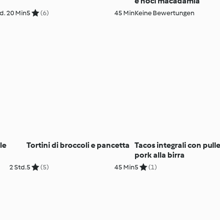
e noci macadamia
d. 20 Min
5
(6)
45 Min
Keine Bewertungen
le
Tortini di broccoli e pancetta
Tacos integrali con pull
pork alla birra
2 Std.
5
(5)
45 Min
5
(1)