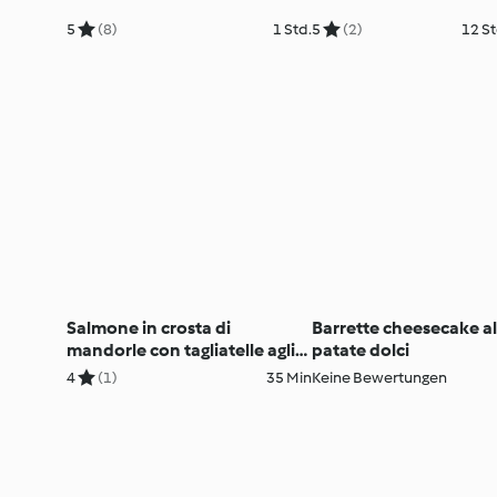
5
(8)
1 Std.
5
(2)
12 St
Salmone in crosta di
Barrette cheesecake al
mandorle con tagliatelle agli
patate dolci
asparagi
4
(1)
35 Min
Keine Bewertungen