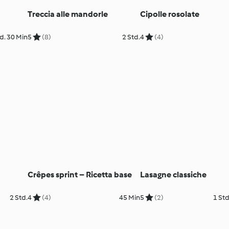
Treccia alle mandorle
Cipolle rosolate
d. 30 Min
5
(8)
2 Std.
4
(4)
Crêpes sprint – Ricetta base
Lasagne classiche
2 Std.
4
(4)
45 Min
5
(2)
1 Std