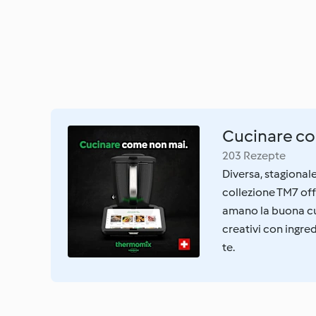
Cucinare co
203 Rezepte
Diversa, stagiona
collezione TM7 offr
amano la buona cuci
creativi con ingre
te.