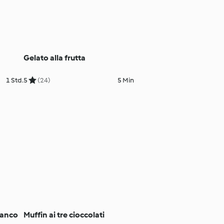
Gelato alla frutta
1 Std.
5
(24)
5 Min
ianco
Muffin ai tre cioccolati