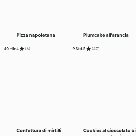
Pizza napoletana
Plumcake all'arancia
40 Min
4
(6)
9 Std.
5
(47)
Confettura di mirtilli
Cookies al cioccolato b