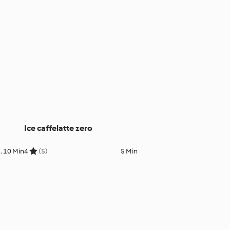
Ice caffelatte zero
. 10 Min
4
(5)
5 Min