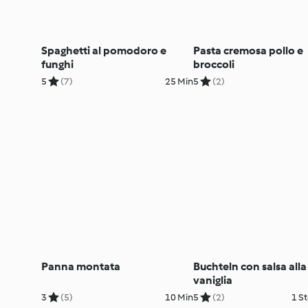
Spaghetti al pomodoro e
Pasta cremosa pollo e
funghi
broccoli
5
(7)
25 Min
5
(2)
Panna montata
Buchteln con salsa alla
vaniglia
3
(5)
10 Min
5
(2)
1 St