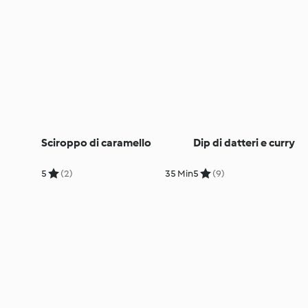
Sciroppo di caramello
Dip di datteri e curry
5
(2)
35 Min
5
(9)