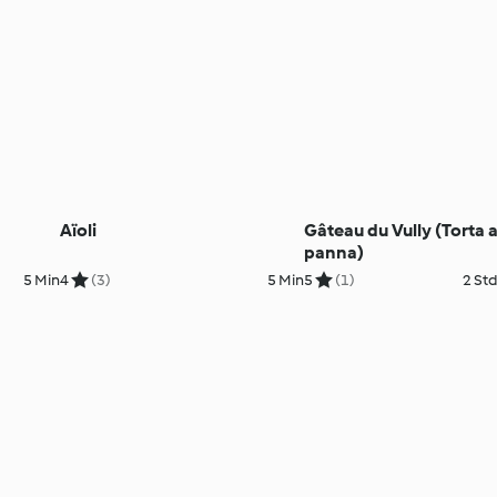
Aïoli
Gâteau du Vully (Torta a
panna)
5 Min
4
(3)
5 Min
5
(1)
2 Std