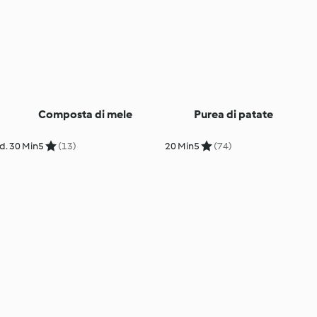
Composta di mele
Purea di patate
d. 30 Min
5
(13)
20 Min
5
(74)