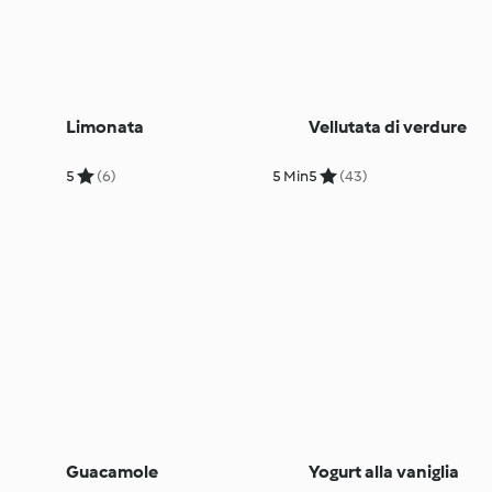
Limonata
Vellutata di verdure
5
(6)
5 Min
5
(43)
Guacamole
Yogurt alla vaniglia