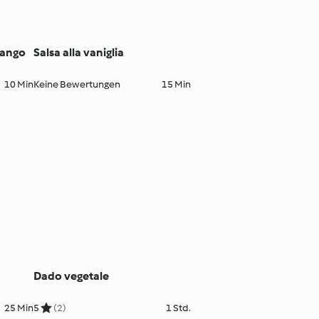
mango
Salsa alla vaniglia
10 Min
Keine Bewertungen
15 Min
Dado vegetale
25 Min
5
(2)
1 Std.