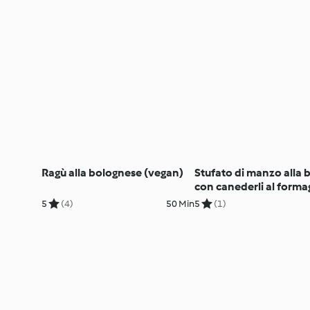
Ragù alla bolognese (vegan)
Stufato di manzo alla b
con canederli al forma
5
(4)
50 Min
5
(1)