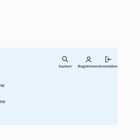
Zum
Hauptinha
Suchen
Registrieren
Anmelden
springen
che
ome