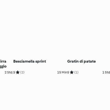
irra
Besciamella sprint
Gratin di patate
ggio
2 Std.
5
(2)
15 Min
5
(1)
1 Std