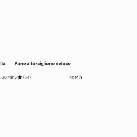
lla
Pane a torciglione veloce
. 30 Min
5
(54)
40 Min