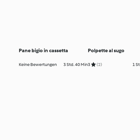
Pane bigio in cassetta
Polpette al sugo
Keine Bewertungen
3 Std. 40 Min
3
(2)
1 St