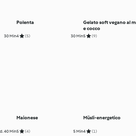
Polenta
Gelato soft vegano al 
e cocco
30 Min
4
(5)
30 Min
5
(9)
Maionese
Müsli-energetico
d. 40 Min
5
(4)
5 Min
4
(1)