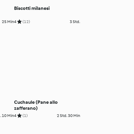
Biscotti milanesi
25 Min
4
(12)
3 Std.
Cuchaule (Pane allo
zafferano)
. 10 Min
4
(1)
2 Std. 30 Min